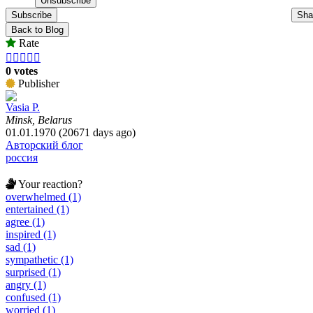
Subscribe
Sha
Back to Blog
Rate





0 votes
Publisher
Vasia P.
Minsk, Belarus
01.01.1970 (20671 days ago)
Авторский блог
россия
Your reaction?
overwhelmed (1)
entertained (1)
agree (1)
inspired (1)
sad (1)
sympathetic (1)
surprised (1)
angry (1)
confused (1)
worried (1)