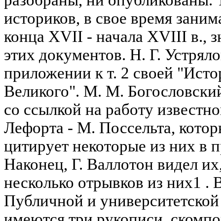
разобраны, ни опубликованы. 
историков, в свое время зани
конца XVII - начала XVIII в.,
этих документов. Н. Г. Устрял
приложении к т. 2 своей "Ист
Великого". М. М. Богословски
со ссылкой на работу известн
Лефорта - М. Поссельта, котор
цитирует некоторые из них в 
Наконец, Г. Валлотон видел их
несколько отрывков из них1 . 
Публичной и университетской
имеются три рукописи, скомп