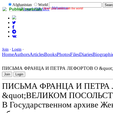
Afghanistan
World
Afghanistan
Share your works with the world!
LIBRARY
Publish materials
Join
·
Login
·
Home
Authors
Articles
Books
Photos
Files
Diaries
Biographi
ПИСЬМА ФРАНЦА И ПЕТРА ЛЕФОРТОВ О &quot
Join
Login
ПИСЬМА ФРАНЦА И ПЕТРА
&quot;ВЕЛИКОМ ПОСОЛЬСТ
В Государственном архиве Же