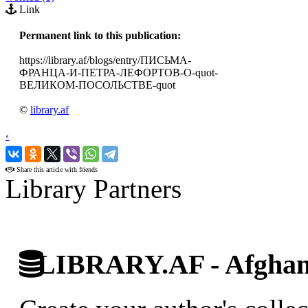
Link
Permanent link to this publication:
https://library.af/blogs/entry/ПИСЬМА-
ФРАНЦА-И-ПЕТРА-ЛЕФОРТОВ-О-quot-
ВЕЛИКОМ-ПОСОЛЬСТВЕ-quot
©
library.af
‹
›
Share this article with friends
Library Partners
LIBRARY.AF - Afghan 