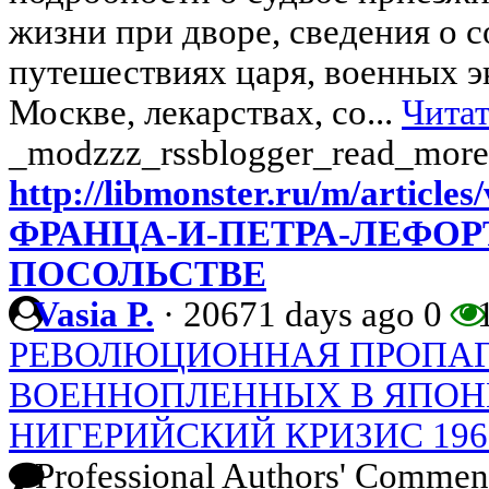
жизни при дворе, сведения о с
путешествиях царя, военных э
Москве, лекарствах, со...
Читат
_modzzz_rssblogger_read_more
http://libmonster.ru/m/artic
ФРАНЦА-И-ПЕТРА-ЛЕФОР
ПОСОЛЬСТВЕ
Vasia P.
·
20671 days ago
0
1
РЕВОЛЮЦИОННАЯ ПРОПАГ
ВОЕННОПЛЕННЫХ В ЯПОНИИ 
НИГЕРИЙСКИЙ КРИЗИС 1967-
Professional Authors' Commen