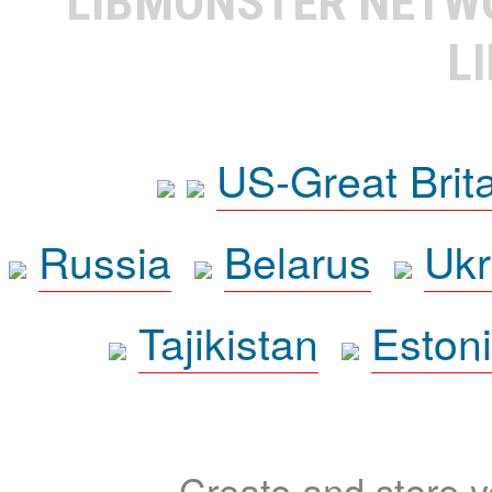
LIBMONSTER NET
L
US-Great Brit
Russia
Belarus
Ukr
Tajikistan
Eston
Create and store yo