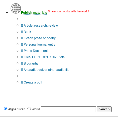
Share your works with the world!
Publish materials
Publication type?
Article, research, review
Book
Fiction prose or poetry
Personal journal entry
Photo Documents
Files: PDF\DOC\RAR\ZIP etc.
Biography
An audiobook or other audio file
Additional options:
Create a poll
Afghanistan
World