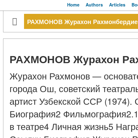
Home
Authors
Articles
Bo
РАХМОНОВ Журахон Рахмонбердие
РАХМОНОВ Журахон Ра
Журахон Рахмонов — основате
города Ош, советский театрал
артист Узбекской ССР (1974).
Биография2 Фильмография2.1 
в театре4 Личная жизнь5 Наг