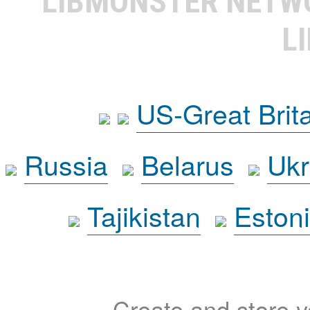
LIBMONSTER NET
L
US-Great Brit
Russia
Belarus
Ukr
Tajikistan
Eston
Create and store yo