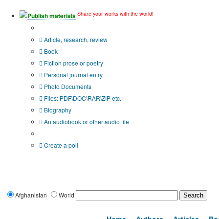
Share your works with the world!
Publish materials
Publication type?
Article, research, review
Book
Fiction prose or poetry
Personal journal entry
Photo Documents
Files: PDF\DOC\RAR\ZIP etc.
Biography
An audiobook or other audio file
Additional options:
Create a poll
Afghanistan
World