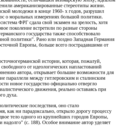
менили американизированные стереотипы жизни.
кой молодежи в конце 1960- х годов, разрушил
ос о моральных измерениях большой политики.
истема ФРГ сдала свой экзамен на зрелость, хотя
рвое поколение встретили по разные стороны
германского государства также способствовало
чной политики". Рано или поздно Западная Германия
осточной Европы, больше всего пострадавшими от
сточногерманской истории, которая, пожалуй,
 свободного от идеологических напластований
 мнению автора, открывает большие возможности для
кие параллели между гитлеровским и сталинским
ости новое государство официально отвергло
иалистического движения, реально оставаясь при
го духа.
олитические последствия, оно стало
мя, как ни парадоксально, открыло дорогу процессу
двое тело одного из крупнейших городов Европы,
 надолго" (с. 188). Особое внимание автор уделяет