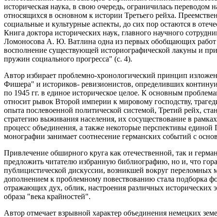
историческая наука, в свою очередь, ограничилась переводом 
относящихся в основном к истории Третьего рейха. Преемстве
социальные и культурные аспекты, до сих пор остаются в оте
Книга доктора исторических наук, главного научного сотрудни
Ломоносова А. Ю. Ватлина одна из первых обобщающих работ 
восполнение существующей историографической лакуны и пр
пружин социального прогресса" (с. 4).
Автор избирает проблемно-хронологический принцип изложени
Фишера" и историков- ревизионистов, определивших континуи
по 1945 гг. в единое историческое целое. К основным проблем
относит рывок Второй империи к мировому господству, трагед
опыта послевоенной политической системой, Третий рейх, ста
стратегию выживания населения, их сосуществование в рамк
процесс объединения, а также некоторые перспективы единой 
монографии занимает соотнесение германских событий с осно
Привлечение обширного круга как отечественной, так и герма
предложить читателю избранную библиографию, но и, что гора
публицистической дискуссии, возникшей вокруг переломных 
дополнением к проблемному повествованию стала подборка фо
отражающих дух, облик, настроения различных исторических
образа "века крайностей".
Автор отмечает взрывной характер объединения немецких зем