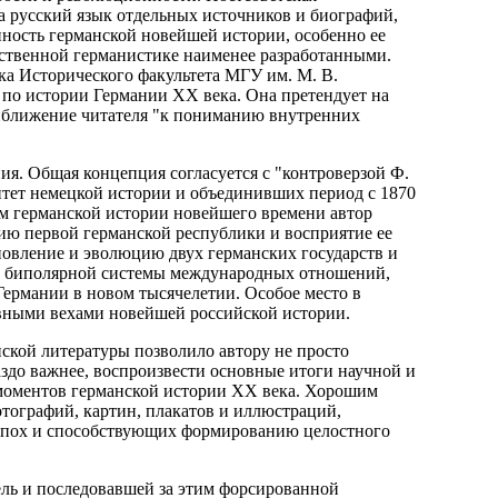
на русский язык отдельных источников и биографий,
нность германской новейшей истории, особенно ее
чественной германистике наименее разработанными.
ка Исторического факультета МГУ им. М. В.
по истории Германии XX века. Она претендует на
иближение читателя "к пониманию внутренних
я. Общая концепция согласуется с "контроверзой Ф.
тет немецкой истории и объединивших период с 1870
ам германской истории новейшего времени автор
ию первой германской республики и восприятие ее
новление и эволюцию двух германских государств и
ах биполярной системы международных отношений,
Германии в новом тысячелетии. Особое место в
вными вехами новейшей российской истории.
нской литературы позволило автору не просто
здо важнее, воспроизвести основные итоги научной и
моментов германской истории XX века. Хорошим
тографий, картин, плакатов и иллюстраций,
 эпох и способствующих формированию целостного
ель и последовавшей за этим форсированной