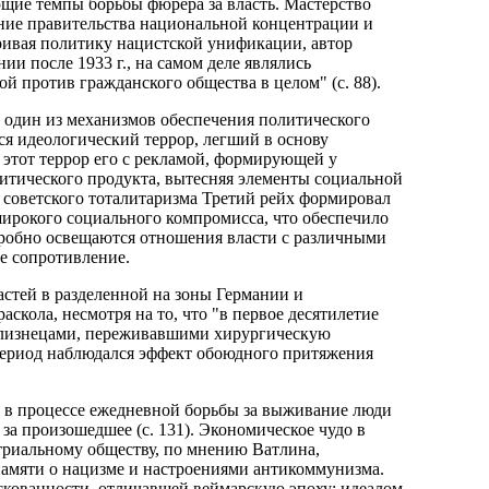
щие темпы борьбы фюрера за власть. Мастерство
ние правительства национальной концентрации и
ривая политику нацистской унификации, автор
ии после 1933 г., на самом деле являлись
й против гражданского общества в целом" (с. 88).
 один из механизмов обеспечения политического
я идеологический террор, легший в основу
 этот террор его с рекламой, формирующей у
итического продукта, вытесняя элементы социальной
т советского тоталитаризма Третий рейх формировал
ирокого социального компромисса, что обеспечило
подробно освещаются отношения власти с различными
е сопротивление.
стей в разделенной на зоны Германии и
скола, несмотря на то, что "в первое десятилетие
 близнецами, переживавшими хирургическую
т период наблюдался эффект обоюдного притяжения
 в процессе ежедневной борьбы за выживание люди
за произошедшее (с. 131). Экономическое чудо в
триальному обществу, по мнению Ватлина,
памяти о нацизме и настроениями антикоммунизма.
аскованности, отличавшей веймарскую эпоху; идеалом