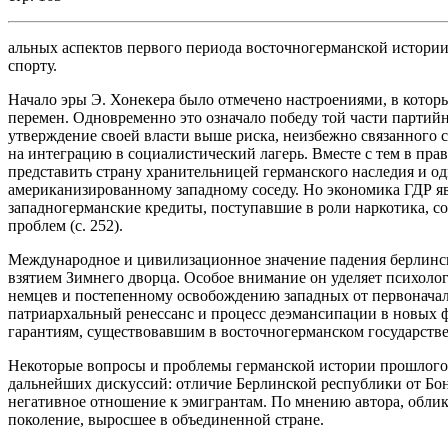
альных аспектов первого периода восточногерманской истории:
спорту.
Начало эры Э. Хонекера было отмечено настроениями, в котор
перемен. Одновременно это означало победу той части партийн
утверждение своей власти выше риска, неизбежно связанного с
на интеграцию в социалистический лагерь. Вместе с тем в пр
представить страну хранительницей германского наследия и о
американизированному западному соседу. Но экономика ГДР яв
западногерманские кредиты, поступавшие в роли наркотика, 
проблем (с. 252).
Международное и цивилизационное значение падения берлинск
взятием Зимнего дворца. Особое внимание он уделяет психоло
немцев и постепенному освобождению западных от первонача
патриархальный ренессанс и процесс деэмансипации в новых 
гарантиям, существовавшим в восточногерманском государстве,
Некоторые вопросы и проблемы германской истории прошлого 
дальнейших дискуссий: отличие Берлинской республики от Бон
негативное отношение к эмигрантам. По мнению автора, облик
поколение, выросшее в объединенной стране.