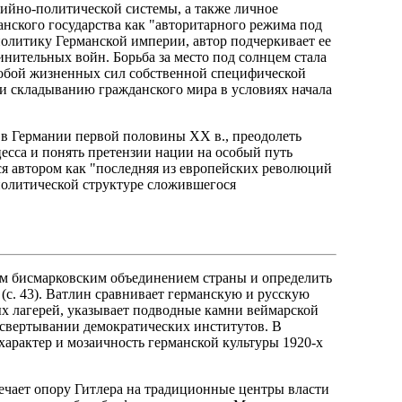
ийно-политической системы, а также личное
анского государства как "авторитарного режима под
олитику Германской империи, автор подчеркивает ее
нительных войн. Борьба за место под солнцем стала
робой жизненных сил собственной специфической
и складыванию гражданского мира в условиях начала
 в Германии первой половины XX в., преодолеть
есса и понять претензии нации на особый путь
ся автором как "последняя из европейских революций
политической структуре сложившегося
им бисмарковским объединением страны и определить
(с. 43). Ватлин сравнивает германскую и русскую
 лагерей, указывает подводные камни веймарской
 свертывании демократических институтов. В
арактер и мозаичность германской культуры 1920-х
мечает опору Гитлера на традиционные центры власти