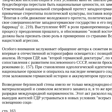
бундесбюргера перестали быть национальные ценности, их за
Отмеченный национальной спецификой протест западногерманс
привычные стереотипы политической культуры, поставив вопр
"Впитав в себя движение молодежного протеста, политическая с
свое совершеннолетие западногерманское государство и его пе
баррикад" (с. 219). Выступление ФРГ в роли правопреемницы 
процессу преодоления прошлого, и обоснованию "новой восто
должна была признать свою роль в примирении со странами В
нацистской агрессии.
Особого внимания заслуживает обращение автора к сюжетам во
впервые в отечественной историографии освещается с позиций
анализа. История ГДР, как "второй германской диктатуры", по
сопоставления с развитием послевоенного СССР, нежели брос
режимами (с. 157). При становлении идеологической идентичн
национальное прошлое и опиралось на наследие немецкого соц
этом заложником германской истории и аккумулятором прусско
Возведение берлинской стены имело не только международно-п
материализацией и символом железного занавеса и, в то же вре
разрядки международной напряженности. Этот акт расколол на
вынудив жителей ГДР устраиваться в новых условиях "всерьез и
освещению соци-
стр. 163