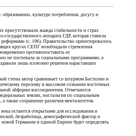
 образованию, культуре потребления, досугу и
ых присутствовали жажда стабильности и страх
о-государственного аппарата ГДР, которая ставила
 реформами (с. 196). Правительство ориентировалось
авящих кругах СЕПГ возобладали стремления
дновременно противопоставить ее
но не поспевала за социальными программами, а
создавали лишь иллюзию решения нараставших
ой стены автор сравнивает со штурмом Бастилии и
гическому перелому в массовом сознании восточных
льной эйфории воссоединения. Отмечаются
федеральных землях, ностальгия по социальным
 а также сохранение различия менталитетов.
века остаются открытыми для исследования и
нской, безработица, демографический фактор и
 новой Германии в единой Европе будет определять