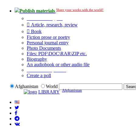
Share your works with the world!
Publish materials
Publication type?
Article, research, review
Book
Fiction prose or poetry
Personal journal entry
Photo Documents
Files: PDF\DOC\RAR\ZIP etc.
Biography
An audiobook or other audio file
Additional options:
Create a poll
Afghanistan
World
Afghanistan
LIBRARY