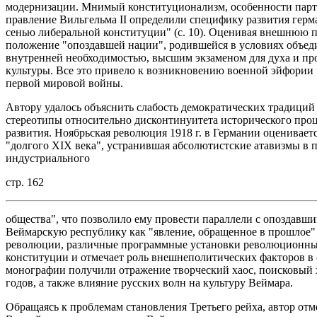
модернизации. Мнимый конституционализм, особенности парт
правление Вильгельма II определили специфику развития герм
сенью либеральной конституции" (с. 10). Оценивая внешнюю п
положение "опоздавшей нации", родившейся в условиях объеди
внутренней необходимостью, высшим экзаменом для духа и п
культуры. Все это привело к возникновению военной эйфории 
первой мировой войны.
Автору удалось объяснить слабость демократических традиций
стереотипы относительно дисконтинуитета исторического проц
развития. Ноябрьская революция 1918 г. в Германии оценивает
"долгого XIX века", устранившая абсолютистские атавизмы в 
индустриального
стр. 162
общества", что позволило ему провести параллели с опоздавш
Веймарскую республику как "явление, обращенное в прошлое" 
революции, различные программные установки революционных
конституции и отмечает роль внешнеполитических факторов в
монографии получили отражение творческий хаос, поисковый х
годов, а также влияние русских волн на культуру Веймара.
Обращаясь к проблемам становления Третьего рейха, автор от