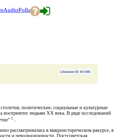
es
Audio
Polls
Libmonster ID: ID-1086
столетия, политические, социальные и культурные
а восприятие людьми XX века. В ряде исследований
1
етие"
.
нно рассматривалась в макроисторическом ракурсе, в
ости и революционности. Постсоветская