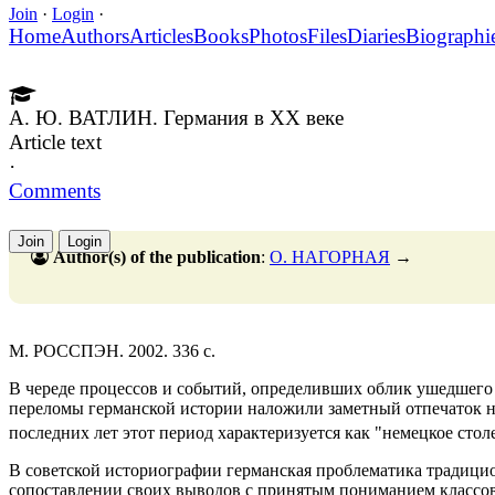
Join
·
Login
·
Home
Authors
Articles
Books
Photos
Files
Diaries
Biographi
А. Ю. ВАТЛИН. Германия в XX веке
Article text
·
Comments
Join
Login
Author(s) of the publication
:
О. НАГОРНАЯ
→
М. РОССПЭН. 2002. 336 с.
В череде процессов и событий, определивших облик ушедшего 
переломы германской истории наложили заметный отпечаток н
последних лет этот период характеризуется как "немецкое стол
В советской историографии германская проблематика традицио
сопоставлении своих выводов с принятым пониманием классов