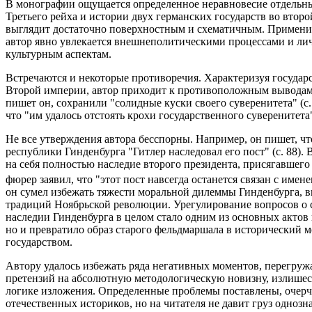
В монографии ощущается определенное неравновесие отдельны
Третьего рейха и истории двух германских государств во вто
выглядит достаточно поверхностным и схематичным. Примени
автор явно увлекается внешнеполитическими процессами и ли
культурным аспектам.
Встречаются и некоторые противоречия. Характеризуя государ
Второй империи, автор приходит к противоположным выводам
пишет он, сохранили "солидные куски своего суверенитета" (с.
что "им удалось отстоять крохи государственного суверенитета" 
Не все утверждения автора бесспорны. Например, он пишет, чт
республики Гинденбурга "Гитлер наследовал его пост" (с. 88).
на себя полностью наследие второго президента, присягавшег
фюрер заявил, что "этот пост навсегда останется связан с имен
он сумел избежать тяжести моральной дилеммы Гинденбурга, в
традиций Ноябрьской революции. Урегулирование вопросов о 
наследии Гинденбурга в целом стало одним из основных актов
но и превратило образ старого фельдмаршала в исторический 
государством.
Автору удалось избежать ряда негативных моментов, перегр
претензий на абсолютную методологическую новизну, излишест
логике изложения. Определенные проблемы поставлены, очер
отечественных историков, но на читателя не давит груз одноз