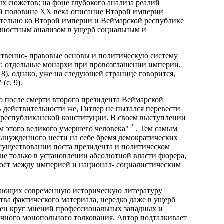
х сюжетов: на фоне глубокого анализа реалий
рой половине XX века описание Второй империи
тельно ко Второй империи и Веймарской республике
чностным анализом в ущерб социальным и
ственно- правовые основы и политическую систему
: отдельные монархи при провозглашении империи,
 8), однако, уже на следующей странице говорится,
(с. 9).
о после смерти второго президента Веймарской
 В действительности же, Гитлер не пытался перевести
о республиканской конституции. В своем выступлении
2
ем этого великого умершего человека"
. Тем самым
ынужденного нести на себе бремя демократических
существовании поста президента и политическом
 не только в установлении абсолютной власти фюрера,
мост между империей и национал- социалистическим
ужающих современную историческую литературу
ва фактического материала, нередко даже в ущерб
чен круг мнений профессиональных западных и
начного монопольного толкования. Автор подталкивает