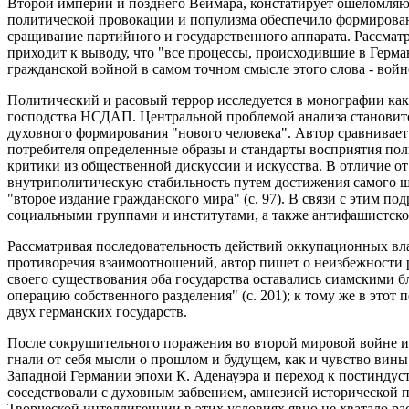
Второй империи и позднего Веймара, констатирует ошеломляю
политической провокации и популизма обеспечило формирова
сращивание партийного и государственного аппарата. Рассмат
приходит к выводу, что "все процессы, происходившие в Герман
гражданской войной в самом точном смысле этого слова - войно
Политический и расовый террор исследуется в монографии как
господства НСДАП. Центральной проблемой анализа становитс
духовного формирования "нового человека". Автор сравнивает
потребителя определенные образы и стандарты восприятия пол
критики из общественной дискуссии и искусства. В отличие о
внутриполитическую стабильность путем достижения самого ш
"второе издание гражданского мира" (с. 97). В связи с этим 
социальными группами и институтами, а также антифашистско
Рассматривая последовательность действий оккупационных вла
противоречия взаимоотношений, автор пишет о неизбежности ра
своего существования оба государства оставались сиамскими
операцию собственного разделения" (с. 201); к тому же в это
двух германских государств.
После сокрушительного поражения во второй мировой войне и
гнали от себя мысли о прошлом и будущем, как и чувство вины 
Западной Германии эпохи К. Аденауэра и переход к постиндус
соседствовали с духовным забвением, амнезией исторической 
Творческой интеллигенции в этих условиях явно не хватало р