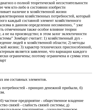
диагноз о полной теоретической несостоятельности
ее чем кто-либо в состоянии изобрести
вливает наличие в хозяйственной жизни
довлетворения хозяйственных потребностей, который
орого каждый составной элемент хозяйственного
рксизма в данном определении несомненно, " уже
ыть отмеченным также особое влияние теории
 а не на производство; в этом залог эклектичности
темы" Зомбарт считает: 1) хозяйственный дух -
дение людей в хозяйственной области; 2) методы
ой жизни; 3) характер технических приспособлений,
ктерным является заявление, что вариации каждого
чески ограничены; поэтому ограничена и сумма этих
барт
ых им составных элементов.
х потребностей - принцип денежной прибыли, б)
зм.
 б) частное предприятие - общественное владение
ство связей - слабость связей системы; д)
дивидуальное предприятие - социалистическое