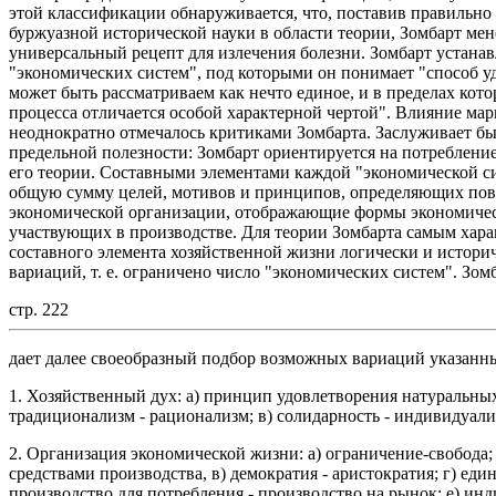
этой классификации обнаруживается, что, поставив правильно 
буржуазной исторической науки в области теории, Зомбарт мен
универсальный рецепт для излечения болезни. Зомбарт устана
"экономических систем", под которыми он понимает "способ у
может быть рассматриваем как нечто единое, и в пределах кот
процесса отличается особой характерной чертой". Влияние ма
неоднократно отмечалось критиками Зомбарта. Заслуживает б
предельной полезности: Зомбарт ориентируется на потребление,
его теории. Составными элементами каждой "экономической сис
общую сумму целей, мотивов и принципов, определяющих пове
экономической организации, отображающие формы экономическ
участвующих в производстве. Для теории Зомбарта самым хара
составного элемента хозяйственной жизни логически и истори
вариаций, т. е. ограничено число "экономических систем". Зом
стр. 222
дает далее своеобразный подбор возможных вариаций указанн
1. Хозяйственный дух: а) принцип удовлетворения натуральны
традиционализм - рационализм; в) солидарность - индивидуали
2. Организация экономической жизни: а) ограничение-свобода;
средствами производства, в) демократия - аристократия; г) един
производство для потребления - производство на рынок; е) ин