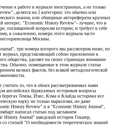
чение к работе в журнале иностранных, а не только
view", делятся на 2 категории: это обычно или
ческого знания, или обширные авторефераты крупных
интерес. "Economic History Review"- лучшее, что в
ре, посвященной вопросам истории, и требует к себе
ому, к сожалению, номера этого журнала часто
 книгохранилища Москвы.
ournal", три номера которого мы рассмотрим ниже, по
тот журнал, представляющий собою приложение к
го общества, уделяет на своих страницах внимание
тва. Обычно, помещаемые в этом журнале статьи
рением мелких фактов, без всякой методологической
 экономисты.
 считать то, что в обоих рассматриваемых нами
для английских буржуазных историков вопросы
 берегах Темзы, Изис, Кэма и Клайда историки все
ческую науку не только марксизма, но даже
ic History Review" и в "Economic History Journal",
омбарт написал статью под заглавием
c History Journal" шведский историк Гекшер,
л со статьей "О необходимости теоретических знаний