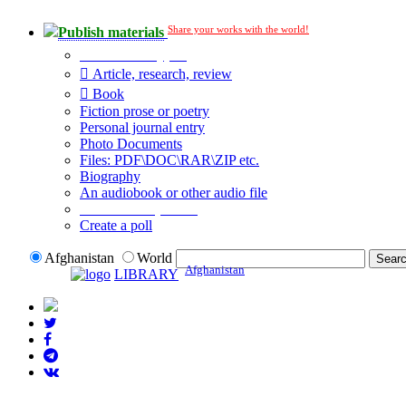
Share your works with the world!
Publish materials
Publication type?
Article, research, review
Book
Fiction prose or poetry
Personal journal entry
Photo Documents
Files: PDF\DOC\RAR\ZIP etc.
Biography
An audiobook or other audio file
Additional options:
Create a poll
Afghanistan
World
Afghanistan
LIBRARY