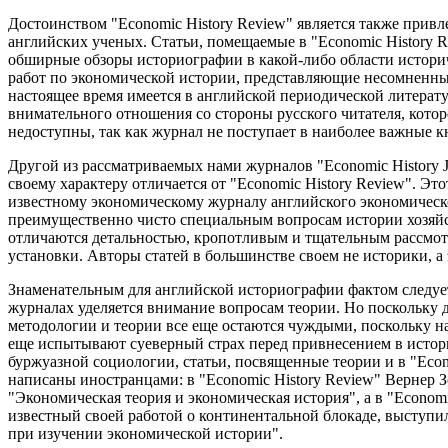
Достоинством "Economic History Review" является также привле
английских ученых. Статьи, помещаемые в "Economic History Re
обширные обзоры историографии в какой-либо области истори
работ по экономической истории, представляющие несомненный 
настоящее время имеется в английской периодической литерату
внимательного отношения со стороны русского читателя, котор
недоступны, так как журнал не поступает в наиболее важные
Другой из рассматриваемых нами журналов "Economic History J
своему характеру отличается от "Economic History Review". Э
известному экономическому журналу английского экономическо
преимущественно чисто специальным вопросам истории хозяйс
отличаются детальностью, кропотливым и тщательным рассмот
установки. Авторы статей в большинстве своем не историки, а
Знаменательным для английской историографии фактом следует
журналах уделяется внимание вопросам теории. Но поскольку 
методологии и теории все еще остаются чуждыми, поскольку на
еще испытывают суеверный страх перед привнесением в истори
буржуазной социологии, статьи, посвященные теории и в "Econom
написаны иностранцами: в "Economic History Review" Вернер З
"Экономическая теория и экономическая история", а в "Economi
известный своей работой о континентальной блокаде, выступи
при изучении экономической истории".