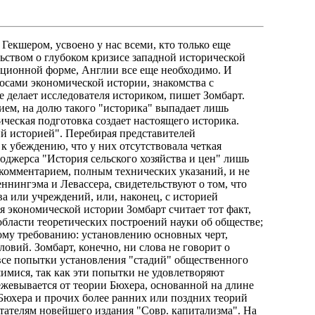
екшером, усвоено у нас всеми, кто только еще
льством о глубоком кризисе западной исторической
люционной форме, Англии все еще необходимо. И
осами экономической истории, знакомства с
 делает исследователя историком, пишет Зомбарт.
ием, на долю такого "историка" выпадает лишь
ческая подготовка создает настоящего историка.
й историей". Перебирая представителей
 к убеждению, что у них отсутствовала четкая
Роджерса "История сельского хозяйства и цен" лишь
комментарием, полным технических указаний, и не
ннингэма и Левассера, свидетельствуют о том, что
 или учреждений, или, наконец, с историей
 экономической истории Зомбарт считает тот факт,
области теоретических построений науки об обществе;
ному требованию: установлению основных черт,
овий. Зомбарт, конечно, ни слова не говорит о
все попытки установления "стадий" общественного
шимися, так как эти попытки не удовлетворяют
ежевывается от теории Бюхера, основанной на длине
 Бюхера и прочих более ранних или поздних теорий
тателям новейшего издания "Совр. капитализма". На