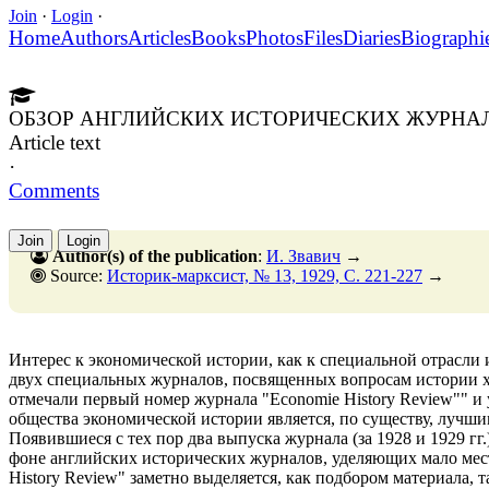
Join
·
Login
·
Home
Authors
Articles
Books
Photos
Files
Diaries
Biographi
ОБЗОР АНГЛИЙСКИХ ИСТОРИЧЕСКИХ ЖУРНА
Article text
·
Comments
Join
Login
Author(s) of the publication
:
И. Звавич
→
Source:
Историк-марксист, № 13, 1929, C. 221-227
→
Интерес к экономической истории, как к специальной отрасли 
двух специальных журналов, посвященных вопросам истории 
отмечали первый номер журнала "Economie History Review"" и
общества экономической истории является, по существу, лучши
Появившиеся с тех пор два выпуска журнала (за 1928 и 1929 г
фоне английских исторических журналов, уделяющих мало мес
History Review" заметно выделяется, как подбором материала, 