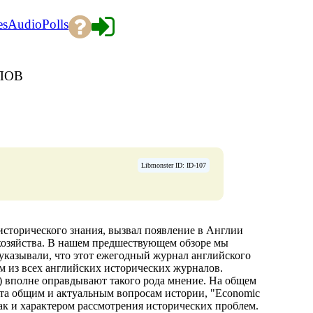
es
Audio
Polls
ЛОВ
Libmonster ID: ID-107
исторического знания, вызвал появление в Англии
хозяйства. В нашем предшествующем обзоре мы
 указывали, что этот ежегодный журнал английского
м из всех английских исторических журналов.
г.) вполне оправдывают такого рода мнение. На общем
та общим и актуальным вопросам истории, "Economic
так и характером рассмотрения исторических проблем.