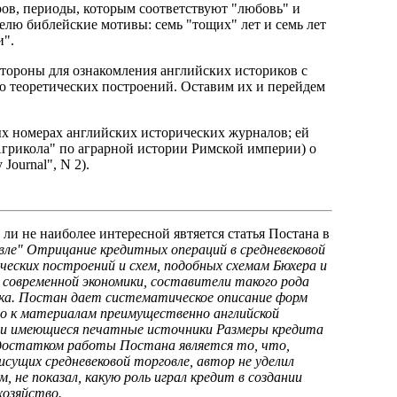
ров, периоды, которым соответствуют "любовь" и
телю библейские мотивы: семь "тощих" лет и семь лет
и".
стороны для ознакомления английских историков с
ю теоретических построений. Оставим их и перейдем
ых номерах английских исторических журналов; ей
Агрикола" по аграрной истории Римской империи) о
Journal", N 2).
ли не наиболее интересной явтяется статья Постана в
говле" Отрицание кредитных операций в средневековой
еских построений и схем, подобных схемам Бюхера и
 современной экономики, составители такого рода
 века. Постан дает систематическое описание форм
ого к материалам преимущественно английской
ы и имеющиеся печатные источники Размеры кредита
достатком работы Постана является то, что,
сущих средневековой торговле, автор не уделил
не показал, какую роль играл кредит в создании
хозяйство.