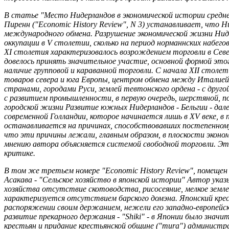
В статье "Место Нидерландов в экономической истории средне
Пиренн ("Economic History Review", N
3) устанавливает, что Н
международного обмена. Разрушение экономической жизни Ниде
оккупации в V столетии, сколько на период норманнских набего
XI столетия характеризовалось возрождением торговли в Севе
довелось принять значительное участие, основной формой это
наличие групповой и караванной торговли. С начала XII стол
товаров севера и юга Европы, центром обмена между Италией,
странами, городами Руси, землей тевтонского ордена - с друг
с развитием промышленности, в первую очередь, шерстяной, п
городской жизни Развитие южных Нидерландов - Бельгии - дале
современной Голландии, которое начинается лишь в XV веке, в
останавливается на причинах, способствовавших постепенному
что эти причины лежали, главным образом, в плоскости эконо
мнению автора объясняется системой свободной торговли. Эт
критике.
В том же третьем номере "Economic History Review", помещен 
Асакава - "Сельское хозяйство в японской истории" Автор указ
хозяйства отсутствие скотоводства, рисосеяние, мелкое земле
характеризуется отсутствием барского домэна. Японский кре
распоряжении своим держанием, нежели его западно-европейс
развитие прекарного держания - "Shiki" - в Японии было значи
крестьян и придание крестьянской общине ("mura") админист