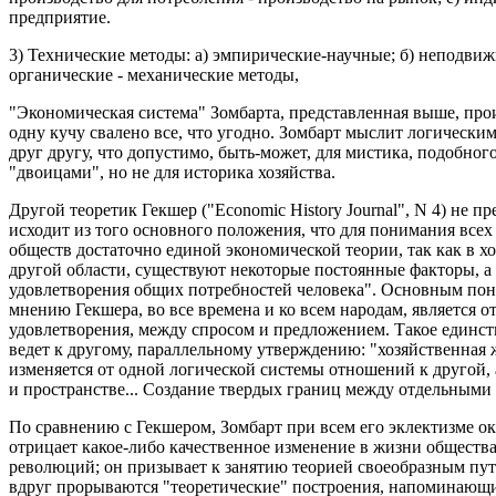
предприятие.
3) Технические методы: а) эмпирические-научные; б) неподвиж
органические - механические методы,
"Экономическая система" Зомбарта, представленная выше, прои
одну кучу свалено все, что угодно. Зомбарт мыслит логически
друг другу, что допустимо, быть-может, для мистика, подобн
"двоицами", но не для историка хозяйства.
Другой теоретик Гекшер ("Economic History Journal", N 4) не п
исходит из того основного положения, что для понимания всех
обществ достаточно единой экономической теории, так как в х
другой области, существуют некоторые постоянные факторы, а 
удовлетворения общих потребностей человека". Основным по
мнению Гекшера, во все времена и ко всем народам, является 
удовлетворения, между спросом и предложением. Такое единст
ведет к другому, параллельному утверждению: "хозяйственная ж
изменяется от одной логической системы отношений к другой, 
и пространстве... Создание твердых границ между отдельными 
По сравнению с Гекшером, Зомбарт при всем его эклектизме о
отрицает какое-либо качественное изменение в жизни общества
революций; он призывает к занятию теорией своеобразным пут
вдруг прорываются "теоретические" построения, напоминающ