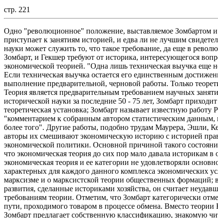
стр. 221
Одно "революционное" положение, выставляемое Зомбартом и Г
приступает к занятиям историей, и едва ли не лучшим свидете
науки может служить то, что такое требование, да еще в рево
Зомбарт, и Гекшер требуют от историка, интересующегося вопр
экономической теорией. "Одна лишь техническая выучка еще не
Если техническая выучка остается его единственным достижен
выполнение предварительной, черновой работы. Только теорети
Теория является предварительным требованием научных заняти
исторической науки за последние 50 - 75 лет, Зомбарт приходит
теоретическая установка; Зомбарт называет известную работу 
"комментарием к собранным автором статистическим данным, 
более того". Другие работы, подобно трудам Маурера, Эшли, Ке
авторы их смешивают экономическую историю с историей права
экономической политики. Основной причиной такого состояния
что экономическая теория до сих пор мало давала историкам в 
экономическая теория и ее категории не удовлетворяли основ
характерных для каждого данного комплекса экономических усл
марксизме и о марксистской теории общественных формаций; 
развития, сделанные историками хозяйства, он считает неудав
требованиям теории. Отметим, что Зомбарт категорически отм
пути, проходимого товаром в процессе обмена. Вместо теории
Зомбарт предлагает собственную классификацию, знакомую чи