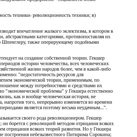
ность техники- революционность техники; в)
зводит впечатление жалкого эклектизма, в котором в
ми, абстрактными категориями, противопоставляя их
ого Шпенглеру, также оперирующему подобными
ретендует на создание собственной теории. Гекшер
 периодов истории человечества, всех человеческих
озяйственной жизни народов более, чем в какой-либо
именно: "недостаточность ресурсов для
нятием экономической теории, применимым, по
отношение между потребностями и средствами их
во "экономической проблемы" у Гекшера естественно
изнь, как и вообще человеческая история, не
а, напротив того, непрерывно изменяется во времени
периодами является поэтому весьма неудачным...".
казывается своего рода революционером. Гекшер
; он борется с революцией методом отрицания всяких
ем отрицания всяких теорий развития. Но у Гекшера
ие построения небезызвестного Питирима Сорокина;