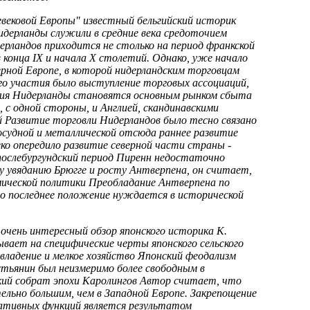
вековой Европы" известный бельгийский историк
идерланды служили в средние века средоточием
рландов приходится не столько на период франкской
в конца IX и начала X столетий. Однако, уже начало
рной Европе, в которой нидерландским торговцам
го участия было выступление торговых ассоциаций,
етия Нидерланды становятся основным рынком сбыта
 с одной стороны, и Англией, скандинавскими
ой Развитие торговли Нидерландов было тесно связано
осудной и металлической отсюда раннее развитие
ко опередило развитие северной части страны -
 послебургундский период Пиренн недостаточно
 увяданию Брюгге и росту Антверпена, он считает,
мической политики Преобладание Антверпена по
о последнее положение нуждается в исторической
очень интересный обзор японского историка К.
ывает на специфические черты японского сельского
владение и мелкое хозяйство Японский феодализм
стьянин был неизмеримо более свободным в
кий собрат эпохи Каролингов Автор считает, что
тельно большим, чем в Западной Европе. Закрепощение
ративных функций является результатом