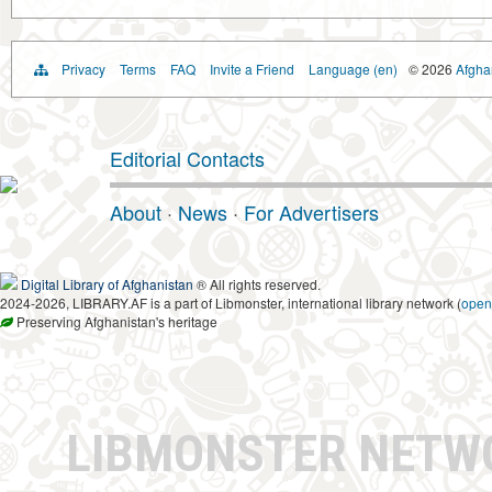
Privacy
Terms
FAQ
Invite a Friend
Language (en)
© 2026
Afghan
Editorial Contacts
About
·
News
·
For Advertisers
Digital Library of Afghanistan
® All rights reserved.
2024-2026, LIBRARY.AF is a part of Libmonster, international library network (
open
Preserving Afghanistan's heritage
LIBMONSTER NET