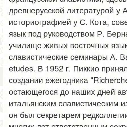
древнерусской литературой у А
историографией у С. Кота, со
язык под руководством Р. Бер
училище живых восточных язы
славистические семинары А. Ва
etudes. В 1952 г. Пиккио приня
создании ежегодника "Richerche 
остающегося до наших дней а
итальянским славистическим и
он был секретарем редколлегии
многих лет ответственным секр