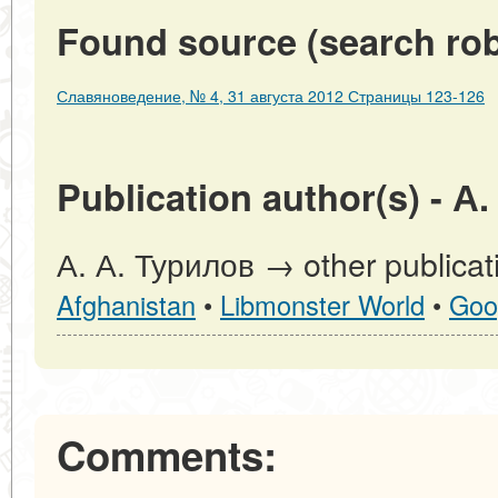
Found source (search rob
Славяноведение, № 4, 31 августа 2012 Страницы 123-126
Publication author(s) - А
А. А. Турилов → other publicat
Afghanistan
•
Libmonster World
•
Goo
Comments: