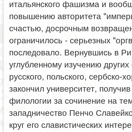
итальянского фашизма и вообщ
повышению авторитета "импери
счастью, досрочным возвраще
ограничилось - серьезных "орг
последовало. Вернувшись в Ри
углубленному изучению других 
русского, польского, сербско-хо
закончил университет, получив
филологии за сочинение на те
западничество Пенчо Славейко
круг его славистических интер