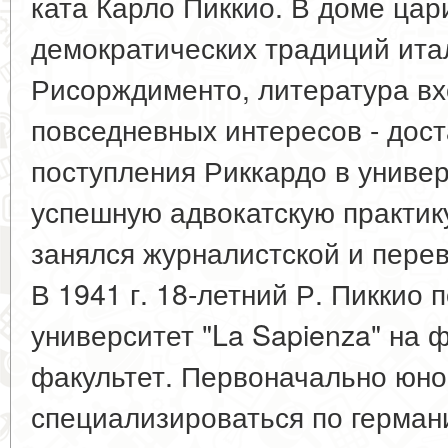
ката Карло Пиккио. В доме ца
демократических традиций ита
Рисорждименто, литература вх
повседневных интересов - доста
поступления Риккардо в универ
успешную адвокатскую практику
занялся журналистской и пере
В 1941 г. 18-летний Р. Пиккио 
университет "La Sapienza" на
факультет. Первоначально юн
специализироваться по германи