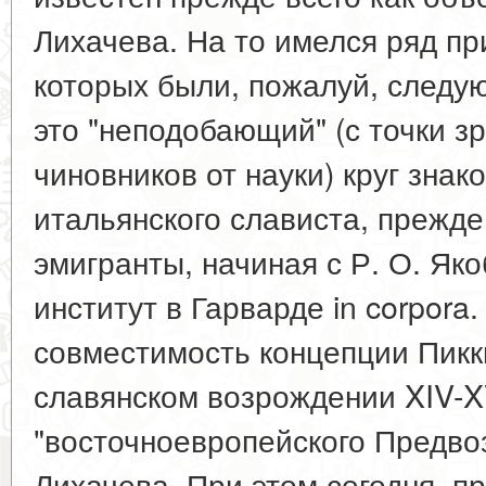
Лихачева. На то имелся ряд пр
которых были, пожалуй, следу
это "неподобающий" (с точки з
чиновников от науки) круг знак
итальянского слависта, прежде
эмигранты, начиная с Р. О. Яко
институт в Гарварде in corpora.
совместимость концепции Пикк
славянском возрождении XIV-X
"восточноевропейского Предво
Лихачева. При этом сегодня, п