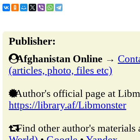
Publisher:
Afghanistan Online
→
Conta
(articles, photo, files etc)
Author's official page at Libm
https://library.af/Libmonster
Find other author's materials 
World)
•
Google
•
Yandex