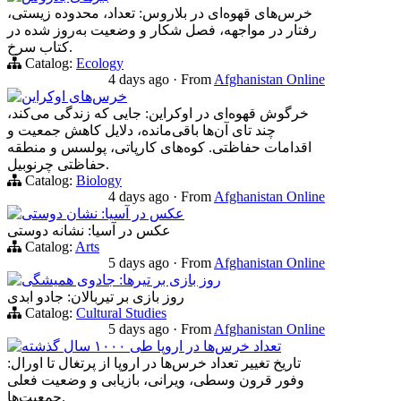
خرس‌های قهوه‌ای در بلاروس: تعداد، محدوده زیستی،
رفتار در مواجهه، فصل شکار و وضعیت به‌روز شده در
کتاب سرخ.
Catalog:
Ecology
4 days ago
·
From
Afghanistan Online
خرس‌های اوکراین
خرگوش قهوه‌ای در اوکراین: جایی که زندگی می‌کند،
چند تای آن‌ها باقی‌مانده، دلایل کاهش جمعیت و
اقدامات حفاظتی. کوه‌های کارپاتی، پولسس و منطقه
حفاظتی چرنوبیل.
Catalog:
Biology
4 days ago
·
From
Afghanistan Online
عکس در آسیا: نشان دوستی
عکس در آسیا: نشانه دوستی
Catalog:
Arts
5 days ago
·
From
Afghanistan Online
روز بازی بر تیرها: جادوی همیشگی
روز بازی بر تیربالان: جادو ابدی
Catalog:
Cultural Studies
5 days ago
·
From
Afghanistan Online
تعداد خرس‌ها در اروپا طی ۱۰۰۰ سال گذشته
تاریخ تغییر تعداد خرس‌ها در اروپا از پرتغال تا اورال:
وفور قرون وسطی، ویرانی، بازیابی و وضعیت فعلی
جمعیت‌ها.