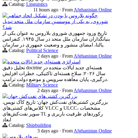
Catalog:
Linguistics
11 hours ago
·
From
Afghanistan Online
چگونه بلاروس با بودن در تشکیل اتحاد جماهیر
شوروی، به یکی از موسسین سازمان ملل متحد تبدیل
شد؟
تاریخ ورود جمهوری شوروی بلاروس به عنوان یکی از
بنیانگذاران سازمان ملل متحد در سال ۱۹۴۵. کنفرانس
یالتا، امضای منشور و وضعیت جمهوری در سازمان.
Catalog:
Political Science
2 days ago
·
From
Afghanistan Online
استراتژی هسته‌ای جدید ایالات متحده
تحلیل دقیق doctrine هسته‌ای جدید ایالات متحده در
سال ۲۰۲۶: سلاح هسته‌ای تاکتیکی، خطرات افزایش
درگیری، پایان معاهده سرویس و موضع دولت ترامپ.
Catalog:
Military Science
2 days ago
·
From
Afghanistan Online
بزرگترین کشتی‌های نفت‌کش جهان
بزرگترین کشتی‌های نفت‌کش جهان: تاریخ کاک نویس،
کلاس‌های کشتی‌های VLCC و ULCC، مشخصات
سوپر نفت‌کش‌های TI. رکوردهای ظرفیت باربری و
ابعاد
Catalog:
Shipbuilding
3 days ago
·
From
Afghanistan Online
ببرهای بلاروس