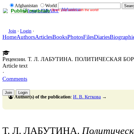
Afghanistan
World
Afghanistan
Share your works with the world!
LIBRARY
Publish materials
Join
·
Login
·
Home
Authors
Articles
Books
Photos
Files
Diaries
Biographi
Рецензии. Т. Л. ЛАБУТИНА. ПОЛИТИЧЕСКАЯ Б
Article text
·
Comments
Join
Login
Author(s) of the publication
:
И. В. Кеткова
→
Т. Л. ЛАБУТИНА.
Политическа