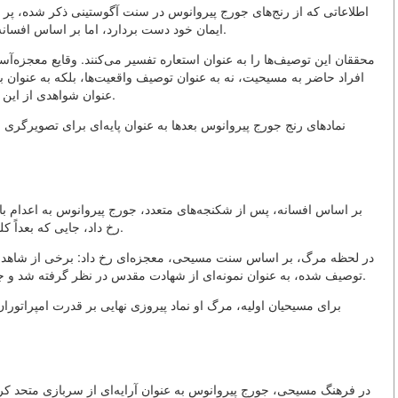
اطلاعاتی که از رنج‌های جورج پیروانوس در سنت آگوستینی ذکر شده، پر 
ایمان خود دست بردارد، اما بر اساس افسانه، هر آزمایش جدید تنها استقامت معنوی او را بیشتر می‌کرد.
محققان این توصیف‌ها را به عنوان استعاره تفسیر می‌کنند. وقایع معجزه‌آسا 
افراد حاضر به مسیحیت، نه به عنوان توصیف واقعیت‌ها، بلکه به عنوان بی
عنوان شواهدی از این حقیقت بود که شهادت نه شکست، بلکه شکوه معنوی است.
نمادهای رنج جورج پیروانوس بعدها به عنوان پایه‌ای برای تصویرگری
لیdda (امروزه لود در اسرائیل) رخ داد، جایی که بعداً کلیسایی به نام او ساخته شد.
در لحظه مرگ، بر اساس سنت مسیحی، معجزه‌ای رخ داد: برخی از شاهدان با
توصیف شده، به عنوان نمونه‌ای از شهادت مقدس در نظر گرفته شد و جورج پیروانوس در قرن چهارم به لیست مقدسین اضافه شد.
برای مسیحیان اولیه، مرگ او نماد پیروزی نهایی بر قدرت امپراتور
در فرهنگ مسیحی، جورج پیروانوس به عنوان آرایه‌ای از سربازی متحد ک