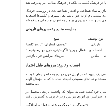
ان، نماد شجاعت و افتخار شناخته شد. در روسیه، فرهنگ
نستند. نام او به عنوان نشان‌ها، شهرها و کلیساها استفاده
مقایسه منابع و تفسیرهای تاریخی
نوع توصیف
منبع
تاریخی
یوسف کسارای، "تاریخ کلیسا"
افسانه‌ای
"اعمال جورج" (آگوستینی، قرن چهارم–پنجم)
ت
نمادین
متن‌های بیزانس قرن یازدهم
افسانه و تاریخ: مرزهای قابل اعتماد
عی یک شهید که در اوایل قرن چهارم به خاطر ایمان خود به
تند و نمادهای مسیحی آمیخته شده‌اند که به مؤمنان الهام
می‌بخشد.
یمان خود کشته شد، به عنوان یک واقعیت تاریخی محتمل در
نتیجه‌گیری: مرگ به عنوان تولد جاودانگی