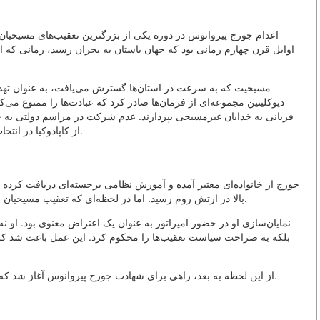
اعدام جورج پیروانوس در دوره یکی از بزرگترین تعقیب‌های مسیحیان 
اوایل قرن چهارم زمانی بود که جهان باستان به بحران رسید، زمانی که ا
مسیحیت که به سرعت در استان‌ها گسترش می‌یافت، به عنوان ته
دیوکلیتین مجموعه‌ای از فرمان‌ها صادر کرد که عبادت‌ها را ممنوع می‌
قربانی به خدایان غیرمسیحی بپردازند. عدم شرکت در مراسم دولتی به خی
از کاپادوکیا در انتخاب بین خدمت به امپراتوری و وفاداری به خداوند قرار گرفت.
جورج از خانواده‌ای معتبر آمده و آموزش نظامی برجسته‌ای دریافت کرده بو
بالا در ارتش روم رسید. اما در لحظه‌ای که تعقیب مسیحیان شروع شد، او به صراحت از ایمان خود به مسیح سخن گفت.
نمایان‌سازی او در حضور امپراتور به عنوان یک اعتراض معنوی بود. او
بلکه به صراحت سیاست تعقیب‌ها را محکوم کرد. این عمل باعث شد که دی
از این لحظه به بعد، راهی برای شهادت جورج پیروانوس آغاز شد که او را از سرباز امپراتوری به نماد شجاعت معنوی تبدیل کرد.