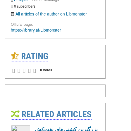
0 subscribers
All articles of the author on Libmonster
Official page:
https://library.af/Libmonster
RATING
0 votes
RELATED ARTICLES
بزرگترین کشتی‌های نفت‌کش