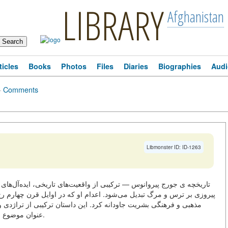
LIBRARY
Afghanistan
ticles
Books
Photos
Files
Diaries
Biographies
Audi
·
Comments
Libmonster ID: ID-1263
تاریخچه ی جورج پیروانوس — ترکیبی از واقعیت‌های تاریخی، ایده‌آل‌های
پیروزی بر ترس و مرگ تبدیل می‌شود. اعدام او که در اوایل قرن چهارم ر
مذهبی و فرهنگی بشریت جاودانه کرد. این داستان ترکیبی از تراژد
عنوان موضوع نه تنها علاقه مذهبی بلکه علاقه تاریخی-فلسفی قرار می‌دهد.