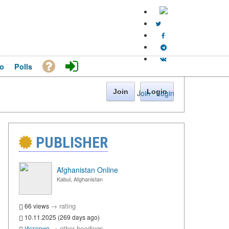
o
Polls
Join
Login
Join
·
Login
PUBLISHER
Afghanistan Online
Kabul, Afghanistan
→
rating
66 views
10.11.2025 (269 days ago)
→
other headings
История