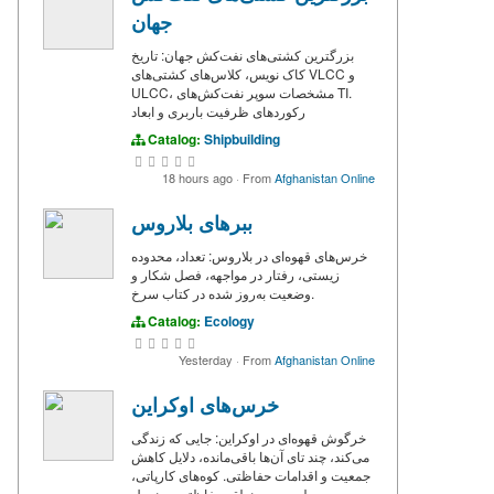
جهان
بزرگترین کشتی‌های نفت‌کش جهان: تاریخ
کاک نویس، کلاس‌های کشتی‌های VLCC و
ULCC، مشخصات سوپر نفت‌کش‌های TI.
رکوردهای ظرفیت باربری و ابعاد
Catalog:
Shipbuilding
18 hours ago
·
From
Afghanistan Online
ببرهای بلاروس
خرس‌های قهوه‌ای در بلاروس: تعداد، محدوده
زیستی، رفتار در مواجهه، فصل شکار و
وضعیت به‌روز شده در کتاب سرخ.
Catalog:
Ecology
Yesterday
·
From
Afghanistan Online
خرس‌های اوکراین
خرگوش قهوه‌ای در اوکراین: جایی که زندگی
می‌کند، چند تای آن‌ها باقی‌مانده، دلایل کاهش
جمعیت و اقدامات حفاظتی. کوه‌های کارپاتی،
پولسس و منطقه حفاظتی چرنوبیل.