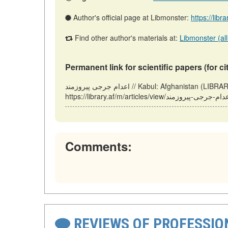
Author's official page at Libmonster:
https://libr
Find other author's materials at:
Libmonster (all
Permanent link for scientific papers (for ci
اعدام جرجی پیروزمند // Kabul: Afghanistan (LIBRARY.AF). Updated: 10.11.2025. URL:
Comments:
REVIEWS OF PROFESSI