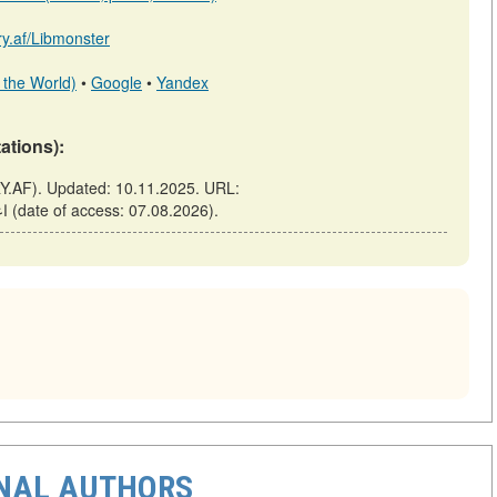
ary.af/Libmonster
 the World)
•
Google
•
Yandex
tations):
https://library.af/m/articles/view/اعدام-جرجی-پیروزمند (date of access: 07.08.2026).
ONAL AUTHORS