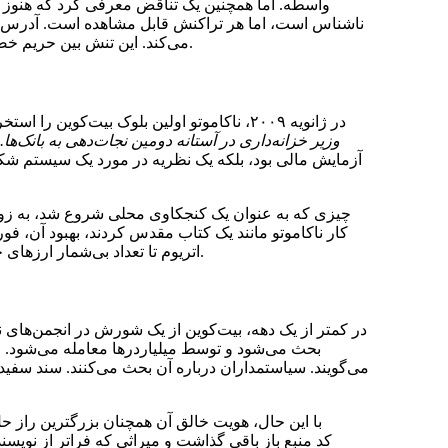
واسطه. اما همچنین یک تناقض معرفی کرد که هنوز اق
ناشناس است، اما هر تراکنش قابل مشاهده است. آدرس‌های
می‌کند. این تنش بین حریم خصوصی و شفافیت به بیت‌کوین جذابیت مورالی و فناوری‌ای خاصی داد.
در ژانویه ۲۰۰۹، ناکاموتو اولین بلوک بیت‌کوین را استخراج کرد — “بلوک آغازین” — که در آن یک پیام: “
وزیر خزانه‌داری در آستانه دومین نجات‌دهی به بانک‌ها.
آزمایش مالی بود، بلکه یک نظریه در مورد یک سیستم شکس
چیزی که به عنوان یک کنجکاوی محلی شروع شد، به زود
کار ناکاموتو مانند یک کتاب مقدس کردند، بهبود آن، فو
اتریوم تا تعداد بی‌شمار ارزهای جایگزین، سند سفید به عنوان افسانه آغازین مالی دیجیتال شناخته شد.
در کمتر از یک دهه، بیت‌کوین از یک شورش در انجمن‌های ن
بحث می‌شود و توسط میلیاردرها معامله می‌شود. خا
می‌گویند. سیاستمداران درباره آن بحث می‌کنند. سند سفید
کد منبع باز باقی گذاشت و میراثی که فراتر از نو