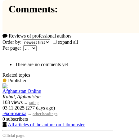
Comments:
Reviews of professional authors
Order by:
expand all
Per page:
There are no comments yet
Related topics
Publisher
Afghanistan Online
Kabul, Afghanistan
103 views
→
rating
03.11.2025 (277 days ago)
Экономика
→
other headings
0 subscribers
All articles of the author on Libmonster
Official page: