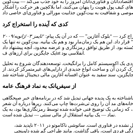
تصاددانان و فناوری‌دانان امروز را به خود جذب می‌کند — بیت‌کوین
 کیف پول هویت را پنهان می‌کنند، اما بلاکچین هر حرکت را آشکار
کدی که آینده را استخراج کرد
تایمز ۰۳/ژانویه/۲۰۰۹
” قرار داد. این هم یک زمان‌مار بود و هم یک بیانیه. بیت‌کوین نه تنها یک
ته بود. از طریق توافق رمزنگاری و عرضه محدود، آنچه پیشنهاد داد
یک جایگزین برای ارزهای فiat انفلاسی بود.
ی یک اکوسیستم کامل را برانگیخت. توسعه‌دهندگان شروع به تحلیل
رک کردن آن و ساخت انواع جدیدی از دارایی‌های غیرمتمرکز کردند. از
از سیفرپانک به نماد فرهنگ عامه
اشناخته به یک پدیده جهانی تبدیل شد که در برنامه‌های خبر صبحگاهی
نه‌های مد آن را روی تی‌شرت‌ها چاپ می‌کنند. رپرها درباره آن شعر
، که زمانی یک توضیح فنی خوانده شده توسط رمزنگاری‌ها بود، به یک
نماد — یک بیانیه استقلال از مالی سنتی — تبدیل شده است.
با این حال، هویت خالق آن همچنان بزرگترین راز حل نشده در فناوری است. ساتوشی ناکاموتو در ۲۰۱۱ ناپدید شد،
یسندگی فردی است، باقی گذاشت. مانند طراحی گم شده داوینچی