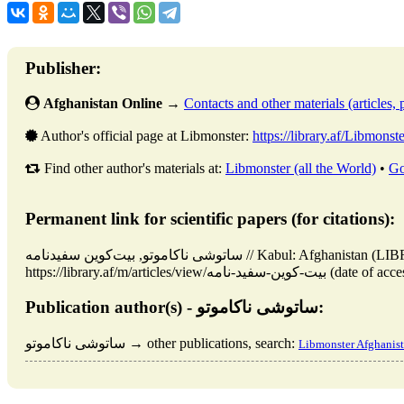
Publisher:
Afghanistan Online
→
Contacts and other materials (articles, p
Author's official page at Libmonster:
https://library.af/Libmonste
Find other author's materials at:
Libmonster (all the World)
•
Go
Permanent link for scientific papers (for citations):
ساتوشی ناکاموتو, بیت‌کوین سفید‌نامه // Kabul: Afghanistan (LIBRARY.AF). Updated: 03.11.2025. URL:
فید-نامه (date of access: 07.08.2026).
Publication author(s) - ساتوشی ناکاموتو:
ساتوشی ناکاموتو → other publications, search:
Libmonster Afghanis