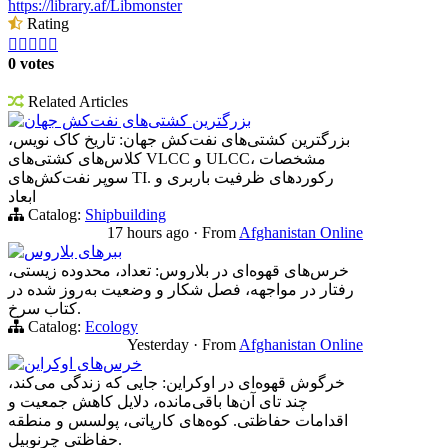
https://library.af/Libmonster
Rating





0 votes
Related Articles
بزرگترین کشتی‌های نفت‌کش جهان
بزرگترین کشتی‌های نفت‌کش جهان: تاریخ کاک نویس،
کلاس‌های کشتی‌های VLCC و ULCC، مشخصات
سوپر نفت‌کش‌های TI. رکوردهای ظرفیت باربری و
ابعاد
Catalog:
Shipbuilding
17 hours ago
·
From
Afghanistan Online
ببرهای بلاروس
خرس‌های قهوه‌ای در بلاروس: تعداد، محدوده زیستی،
رفتار در مواجهه، فصل شکار و وضعیت به‌روز شده در
کتاب سرخ.
Catalog:
Ecology
Yesterday
·
From
Afghanistan Online
خرس‌های اوکراین
خرگوش قهوه‌ای در اوکراین: جایی که زندگی می‌کند،
چند تای آن‌ها باقی‌مانده، دلایل کاهش جمعیت و
اقدامات حفاظتی. کوه‌های کارپاتی، پولسس و منطقه
حفاظتی چرنوبیل.