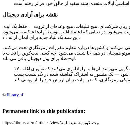
نقشه برای آزادی دیجیتال
بان شرکت‌ای، هیچ تبلیغات، هیچ وعده‌ای از ثروت — فقط یک ایده:
یت می‌شود. در دنیایی که اعتماد اغلب توسط نهادها شکسته می‌شود،
این سند یک بنیاد جدید برای ایمان ارائه داد.
سی می‌کنند و کشورها درباره تنظیم مقررات رمزنگاری بحث می‌کنند،
مچنان در همه جا شنیده می‌شود. چه کسی بیت‌کوین را نجات یاspeculation ببیند، سند سفید همچنان به عنوان
لوح طلا برای پول دیجیتال باقی می‌ماند.
۱۷ سال پس از انتشار، آن نه صفحه همچنان به نظر پیشگویی می‌رسد. آن‌ها ما را یادآوری می‌کنند که نوآوری اغلب
‌شود — یک منشور به اشتراک گذاشته شده در یک لیست پست
©
library.af
Permanent link to this publication:
https://library.af/m/articles/view/بیت-کوین-سفید-نامه