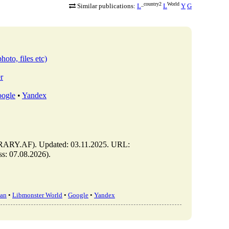
_country2
World
Similar publications:
L
L
Y
G
hoto, files etc)
r
ogle
•
Yandex
https://library.af/m/articles/view/بیت-کوین-س
tan
•
Libmonster World
•
Google
•
Yandex