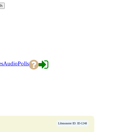
es
Audio
Polls
Libmonster ID: ID-1248