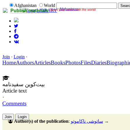
Afghanistan
World
Afghanistan
Share your works with the world!
LIBRARY
Publish materials
Join
·
Login
·
Home
Authors
Articles
Books
Photos
Files
Diaries
Biographi
بیت‌کوین سفید‌نامه
Article text
·
Comments
Join
Login
→
ساتوشی ناکاموتو
:
Author(s) of the publication