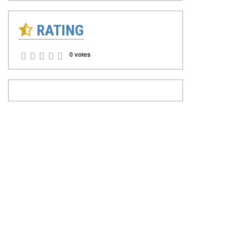
RATING
0 votes