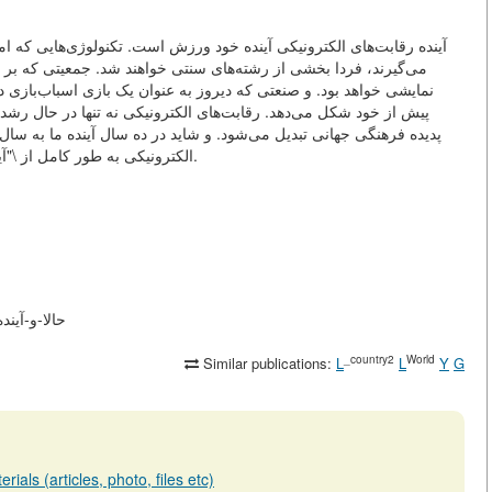
آینده رقابت‌های الکترونیکی آینده خود ورزش است. تکنولوژی‌هایی که ام
می‌گیرند، فردا بخشی از رشته‌های سنتی خواهند شد. جمعیتی که بر 
نمایشی خواهد بود. و صنعتى که دیروز به عنوان یک بازی اسباب‌بازی دید
پیش از خود شکل می‌دهد. رقابت‌های الکترونیکی نه تنها در حال ر
الکترونیکی به طور کامل از \"آینده\" خارج شده و به حالت حاضر تبدیل شده است، یاد کنیم.
y.af/m/articles/view
_country2
World
Similar publications:
L
L
Y
G
ials (articles, photo, files etc)