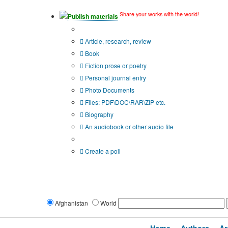
Share your works with the world!
Publish materials
Publication type?
Article, research, review
Book
Fiction prose or poetry
Personal journal entry
Photo Documents
Files: PDF\DOC\RAR\ZIP etc.
Biography
An audiobook or other audio file
Additional options:
Create a poll
Afghanistan
World