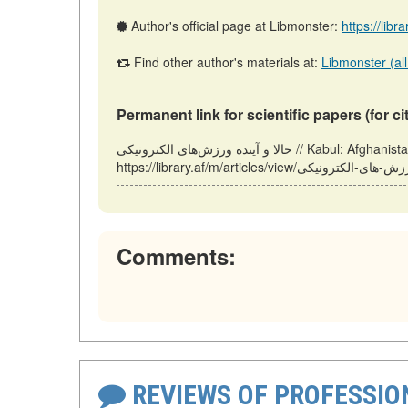
Author's official page at Libmonster:
https://libr
Find other author's materials at:
Libmonster (all
Permanent link for scientific papers (for ci
حالا و آینده ورزش‌های الکترونیکی // Kabul: Afghanistan (LIBRARY.AF). Updated: 07.07.2026. URL:
Comments:
REVIEWS OF PROFESSI