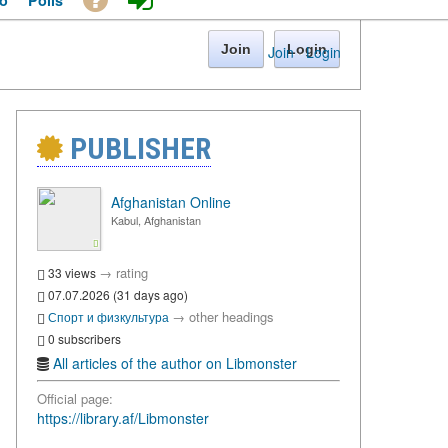
o
Polls
Join
Login
Join
·
Login
PUBLISHER
Afghanistan Online
Kabul, Afghanistan
→
rating
33 views
07.07.2026 (31 days ago)
→
other headings
Спорт и физкультура
0 subscribers
All articles of the author on Libmonster
Official page:
https://library.af/Libmonster