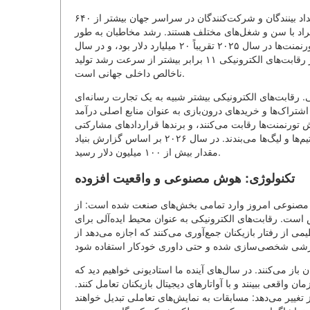
رقابت‌های الکترونیکی دیگر یک هواى خاص نیست. در سال ۲۰۲۶ تعداد بینندگان و شرکت‌کنندگان در سراسر جهان بیشتر از ۶۴۰
فراد با سن و شغل‌های مختلف هستند. رشد مخاطبان به طور
مستقیم بر اقتصاد صنعت تأثیر می‌گذارد. فقط درآمدهای مستقیم از تورنمنت‌ها در سال ۲۰۲۵ تقریباً ۲۰ میلیارد دلار بود، و در سال
۲۰۲۶ انتظار می‌رود تا ۲۸.۹ میلیارد دلار برسد. در این میان، رشد بازار رقابت‌های الکترونیکی ۱۱ برابر بیشتر از سرعت رشد تولید
ناخالص داخلی جهانی است.
 رقابت‌های الکترونیکی بیشتر شبیه به یک تجارت رسانه‌ای
راک‌ها و خریدهای درون‌بازی به عنوان منابع اصلی درآمد
ورنمنت‌ها رقابت می‌کنند، و برندها قراردادهای مشارکتی
بلندمدت با تیم‌ها و لیگ‌ها می‌بندند. در سال ۲۰۲۶ بر اساس گزارش بنیاد Esports، سرمایه‌گذاری در صنعت تنها از یک سازمان به
مقدار بیش از ۱۰۰ میلیون دلار رسید.
تکنولوژی: هوش مصنوعی و واقعیت افزوده
 مصنوعی امروز وارد تمامی بخش‌های صنعت شده است: از
یش است. رقابت‌های الکترونیکی به عنوان محیط ایده‌آلی برای
از رفتار بازیکنان جمع‌آوری می‌کنند که اجازه می‌دهد از
از می‌کنند. در سال‌های آینده ما استادیونی خواهیم دید که
ن واقعی ببینند و با آواتارهای دیجیتال بازیکنان تعامل کنند.
 تغییر می‌دهد: مسابقات به نمایش‌های تعاملی تبدیل خواهند