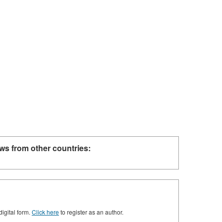
ws from other countries:
digital form.
Click here
to register as an author.