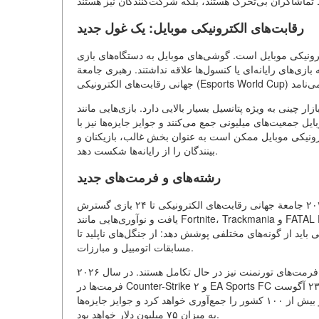
رقابت‌های الکترونیکی موبایل: یک غول جدید
رونیکی موبایل است. گوشی‌های موبایل به دستگاه‌های بازی
 بازی‌های رایانه‌ای یا کنسول‌ها علاقه نداشتند. رهبری جامعة
ازار چینی به ویژه پتانسیل بسیار بالایی دارد. بازی‌هایی مانند Honor of Kings، پتانسیل رشد بسیار بالایی نشان می‌دهند، به ویژه با
 جمعیت‌های میلیونى جمع می‌کنند و جوایز جایزه‌ها نیز با
ترونیکی موبایل ممکن است به عنوان بخش غالب، بازیکنان و
بینندگان را از رایانه‌ها شکست دهد.
رشته‌های و فرمت‌های جدید
چشم‌انداز رقابت‌های الکترونیکی مدام در حال تغییر است. در سال ۲۰۲۶ جامعة جهانی رقابت‌های الکترونیکی تا ۲۴ بازی گسترش
یافت و نوآوری‌هایی مانند Fortnite، Trackmania و FATAL FURY: City of the Wolves را شامل شد. این فقط افزودن نام‌های جدید
 گونه‌های مختلفی پوشش دهد: از جنگل‌های ناپلید تا симولاتورهای
مسابقات اتومبیل و مبارزات.
فرمت‌های تورنمنت نیز در حال تکامل هستند. در سال ۲۰۲۶، Fortnite که از آن خوشش آمده است، Trackmania اضافه شد و
فرمت‌ها در Counter-Strike ۲ و EA Sports FC گسترش یافت. جامعة جهانی رقابت‌های الکترونیکی که از ۶ ژوئیه تا ۲۳ آگوست
۲۰۲۶ در پاریس برگزار خواهد شد، بیش از ۲۰۰۰ بازیکن و ۲۰۰ باشگاه از بیش از ۱۰۰ کشور را جمع‌آوری خواهد کرد و جوایز جایزه‌ها
به میزان ۷۵ میلیون دلار خواهد بود.