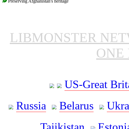
Preserving Afghanistan's heritage
LIBMONSTER NE
ONE 
US-Great Brit
Russia
Belarus
Ukra
Tajikistan
Estoni