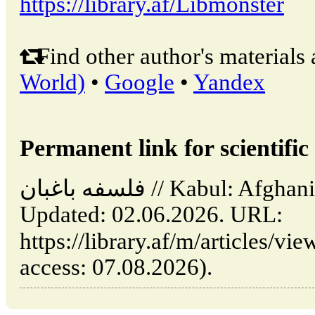
https://library.af/Libmonster
Find other author's materials 
World)
•
Google
•
Yandex
Permanent link for scientific 
فلسفه باغبان // Kabul: Afghanistan (LIBRARY.AF).
Updated: 02.06.2026. URL:
https://library.af/m/articles/view/فلسفه-باغبان (date
access: 07.08.2026).