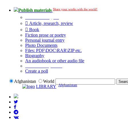
Share your works with the world!
Publish materials
Publication type?
Article, research, review
Book
Fiction prose or poetry
Personal journal entry
Photo Documents
Files: PDF\DOC\RAR\ZIP etc.
Biography
An audiobook or other audio file
Additional options:
Create a poll
Afghanistan
World
Afghanistan
LIBRARY