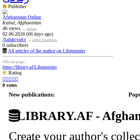
Publisher
Afghanistan Online
Kabul, Afghanistan
46 views
→
rating
02.06.2026 (66 days ago)
Лайфстайл
→
other headings
0 subscribers
All articles of the author on Libmonster
Official page:
https://library.af/Libmonster
Rating





0 votes
New publications:
Popu
LIBRARY.AF - Afghan 
Create your author's collec