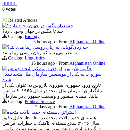





0 votes
Related Articles
چه تعداد مگس در جهان وجود دارد؟
چند تا مگس در جهان وجود دارد؟
Catalog:
Biology
3 hours ago
·
From
Afghanistan Online
چه زبان‌گویانی به زبان روسی زیبا می‌دانند؟
به نظر می‌رسد که زبان روسی زیبا باشد
Catalog:
Linguistics
16 hours ago
·
From
Afghanistan Online
چگونه بلاروس با بودن در تشکیل اتحاد جماهیر
شوروی، به یکی از موسسین سازمان ملل متحد تبدیل
شد؟
تاریخ ورود جمهوری شوروی بلاروس به عنوان یکی از
بنیانگذاران سازمان ملل متحد در سال ۱۹۴۵. کنفرانس
یالتا، امضای منشور و وضعیت جمهوری در سازمان.
Catalog:
Political Science
2 days ago
·
From
Afghanistan Online
استراتژی هسته‌ای جدید ایالات متحده
تحلیل دقیق doctrine هسته‌ای جدید ایالات متحده در
سال ۲۰۲۶: سلاح هسته‌ای تاکتیکی، خطرات افزایش
درگیری، پایان معاهده سرویس و موضع دولت ترامپ.