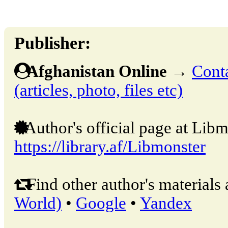
Publisher:
Afghanistan Online
→
Conta
(articles, photo, files etc)
Author's official page at Libm
https://library.af/Libmonster
Find other author's materials 
World)
•
Google
•
Yandex