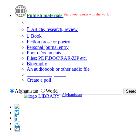
Share your works with the world!
Publish materials
Publication type?
Article, research, review
Book
Fiction prose or poetry
Personal journal entry
Photo Documents
Files: PDF\DOC\RAR\ZIP etc.
Biography
An audiobook or other audio file
Additional options:
Create a poll
Afghanistan
World
Afghanistan
LIBRARY