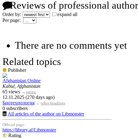
Reviews of professional author
Order by:
expand all
Per page:
There are no comments yet
Related topics
Publisher
Afghanistan Online
Kabul, Afghanistan
65 views
→
rating
12.11.2025 (270 days ago)
Биотехнология
→
other headings
0 subscribers
All articles of the author on Libmonster
Official page:
https://library.af/Libmonster
Rating