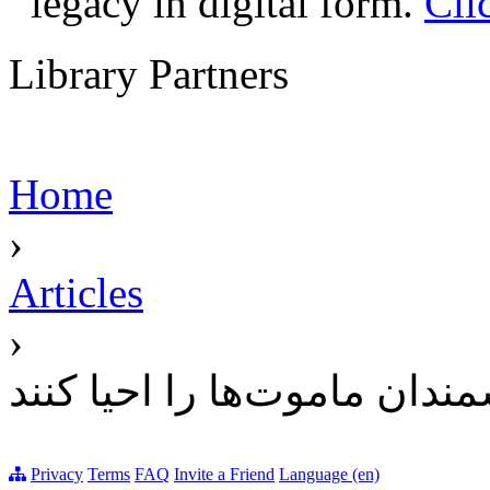
legacy in digital form.
Cli
Library Partners
Home
›
Articles
›
ندان ماموت‌ها را احیا کنند
Privacy
Terms
FAQ
Invite a Friend
Language (en)