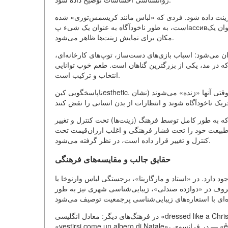
زینت داده شود. فردی که «لباس مانند کریسمس‌توری» شده
است، به طور ناخودآگاه به عنوان یک شیء پассивی در نظر گرفته می‌شود که از دینامیک و سبک محروم است و به عنوان یک
مکان برای نمایش زینت‌ها ظاهر می‌شود.
ن می‌شود: اسباب بازی‌های دست‌ساز، توپ‌های کارخانه‌ای،
 که در مد، یکی از بزرگترین گناهان است. طعم خوب توانایی
انتخاب و ترکیب است.
ناپاسخگویی کینesthetic. زینت‌های کریسمس‌توری برای مشاهده‌ای استاتیک طراحی شده‌اند. وقتی آنها «زنده» می‌شوند (نشان
ه طور کامل توسط فرهنگ (زینت‌ها) تحت کنترل و تغییر
 طبیعت خود را تحت فشار فرهنگی و اغلب ارزان‌قیمت تحت
کنترل و تغییر قرار داده است، در نظر گرفته می‌شود.
حقایق جالب و مقایسه‌های فرهنگی
ود دارد. در «استاد و مارگاریتا»، برجستگی لباس وارنوخا یا
پتروف در «دوازده صندلی»، زیبایی‌شناسی شهری نیز به طور
در فرهنگ‌های دیگر: معادل انگلیسی «dressed like a Christmas tree» دارای رنگ منفی مشابهی است. در ایتالیایی وجود دارد عبارت
«vestirsi come un albero di Natale»، در فرانسوی — «être sapin de Noël». این نشان می‌دهد که کریسمس‌توری به عنوان نماد