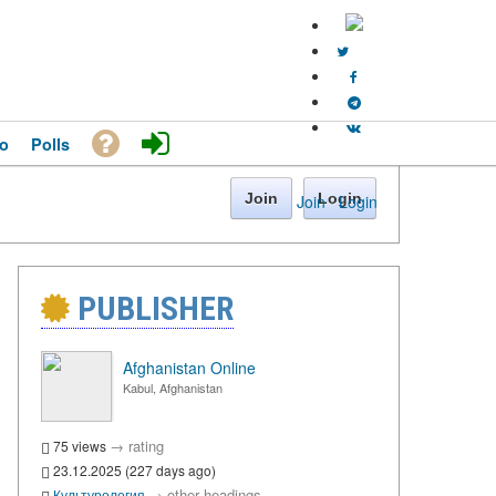
o
Polls
Join
Login
Join
·
Login
PUBLISHER
Afghanistan Online
Kabul, Afghanistan
→
rating
75 views
23.12.2025 (227 days ago)
→
other headings
Культурология