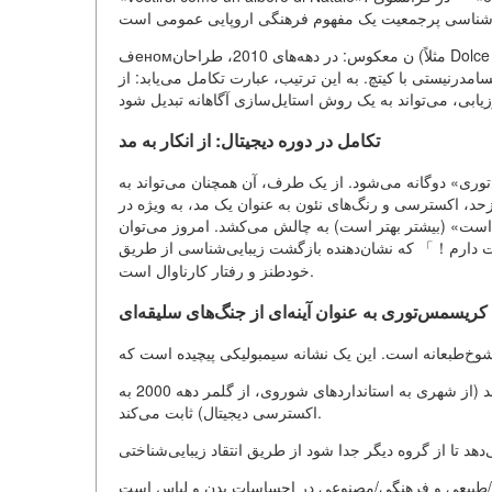
فеномن معکوس: در دهه‌های 2010، طراحان (مثلاً Dolce & Gabbana، Moschino) شروع به استفاده از زیبایی‌شناسی
رنیستی با کیتچ. به این ترتیب، عبارت تکامل می‌یابد: از
تکامل در دوره دیجیتال: از انکار به مد
وری» دوگانه می‌شود. از یک طرف، آن همچنان می‌تواند به
زحد، اکسترسی و رنگ‌های نئون به عنوان یک مد، به ویژه در
ر است» (بیشتر بهتر است) به چالش می‌کشد. امروز می‌توان
ت دارم！」 که نشان‌دهنده بازگشت زیبایی‌شناسی از طریق
خودطنز و رفتار کارناوال است.
 کریسمس‌توری به عنوان آینه‌ای از جنگ‌های سلیقه‌ای
نقاط تغییرپذیر سلیقه‌ای را که با فرآیندهای اجتماعی در ارتباط هستند (از شهری به استانداردهای شوروی، از گلمر دهه 2000 به
اکسترسی دیجیتال) ثابت می‌کند.