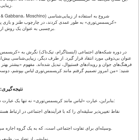
زیبایی‌شناسی پرجمعیت یک مفهوم فرهنگی اروپایی عمومی است.
«کریسمس‌توری» به طور عمدی کردند، در چارچوب طنز و بازی پسامد
برچسبی به عنوان یک روش ارزیابی، می‌تواند به یک روش استایل‌سازی آگاهانه تبدیل شود.
در دوره شبکه‌های اجتماعی (اینستاگرام، تیک‌تاک) نگرش به «کریسمس‌ت
عنوان بی‌ذوقی مورد انتقاد قرار گیرد. از طرف دیگر، زیبایی‌شناسی بیش‌ا
فرهنگ‌های جوان و رویدادهای فستیوال، تبدیل شده‌اند. مفهوم «بیشتر بهت
شنید: «من امروز تصمیم گرفتم مانند کریسمس‌توری لباس بپوشم، دوس
نتیجه‌گیری:
بنابراین، عبارت «لباس مانند کریسمس‌توری» نه تنها یک عبارت شوخ‌طبعانه است. این یک نشانه سیمبولیکی پیچیده است که:
وسیله‌ای برای تفاوت اجتماعی است، که به یک گروه اجازه می‌دهد تا از گروه دیگر جدا شود از طریق انتقاد زیبایی‌شناختی.
نمایشی از تضاد بین طبیعی/طبیعی و فرهنگی/مصنوعی در احساسات بدن و لباس است.