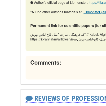
Author's official page at Libmonster:
https://libr
Find other author's materials at:
Libmonster (all
Permanent link for scientific papers (for ci
کد فرهنگی عبارت "مثل کاج لباس بپوش" // Kabul: Afghanistan (LIBRARY.AF). Updated: 23.12.2025. URL:
Comments:
REVIEWS OF PROFESSI