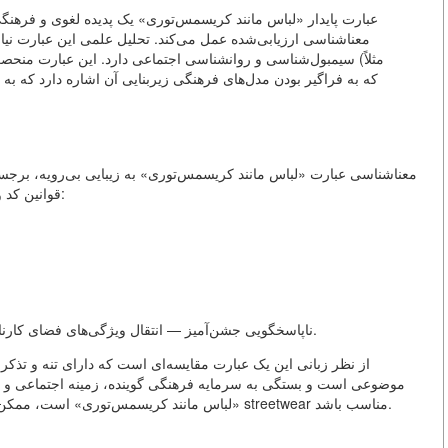
عبارت پایدار «لباس مانند کریسمس‌توری» یک پدیده لغوی و فرهن
معناشناسی ارزیابی‌شده عمل می‌کند. تحلیل علمی این عبارت نیا
سیمبول‌شناسی و روانشناسی اجتماعی دارد. این عبارت منحصر به ف
معناشناسی عبارت «لباس مانند کریسمس‌توری» به زیبایی بی‌رویه، برجسته
قوانین کد وضعیتی یا زیبایی‌شناسی نقض می‌کند. کنوتاسیون‌های کلیدی:
ناپاسخگویی جشن‌آمیز — انتقال ویژگی‌های فضای کارناوال و جشن‌آمیز (کریسمس‌توری) به محیط عادی و روزمره.
از نظر زبانی این یک عبارت مقایسه‌ای است که دارای تنه و تذک
موضوعی است و بستگی به سرمایه فرهنگی گوینده، زمینه اجتماعی و مد
«لباس مانند کریسمس‌توری» است، ممکن است برای نسل دیگر یا گروه اجتماعی به عنوان یک الگوی streetwear مناسب باشد.