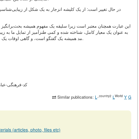
در حال تغییر است: از یک کلیشه انزجار به یک شکل از زیبایی‌شناسی 
این عبارت همچنان معتبر است زیرا سلیقه یک مفهوم همیشه بحث‌برانگیز 
به عنوان یک معیار کامل، شناخته شده و کمی طنزآمیز از تمایل ما به زی
مد همیشه یک گفتگو است، و گاهی اوقات یک جنگ بین سنجیده و ابراز خود، نظم و هرج و مرج دکور است.
/library.af/m/articles/view
_country2
World
Similar publications:
L
L
Y
G
ials (articles, photo, files etc)