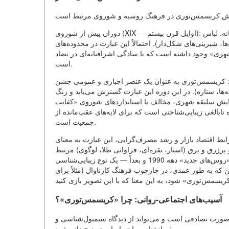
دوران پیش از شوروی (XIX — اوایل قرن بیستم): کریسمس‌توری به عنوان عنصر جشن‌های رعیتانه و سپس جشن‌های رعیتانه. لباس
 شیرینی‌های شکل‌دار). احتمالاً این عبارت در محدوده‌های
شهری» وجود داشته است که با سادگی اشرافیانه‌ای در تضاد
است.
ران شوروی (به ویژه پس از بازگشت کریسمس‌توری در سال 1935): کریسمس‌توری به عنوان یک عنصر اجباری و عمومی جشن
‌ها، ستاره). در این دوره این عبارت گسترش می‌یابد و رنگ
مایش سلیقه شهری، مخالف با استانداردهای شوروی «کفایت
الغی زیبایی‌شناختی است که برای لایه‌های عقب‌مانده از
جمعیت است.
یط اقتصاد بازار و رشد مصرف‌گرایی، این عبارت به معنای
رزرق و برق (استار، نقره‌ای، فراوانی طلا، لوگوی) مرتبط
است. این نماد «روس‌های جدید» دهه 1990 و بعداً — یک نوع زیبایی‌شناسی глمر، که توسط تلویزیون و شبکه‌های اجتماعی تبلیغ
ن که به طور عمدی، در چارچوب فرهنگ کارناوال (مثلاً برای
آسیب‌های اجتماعی-روانی: چرا «کریسمس‌توری»؟
 صورت تصادفی است و می‌تواند از دیدگاه سیمبول‌شناسی و
روانشناسی احساسات توضیح داده شود: