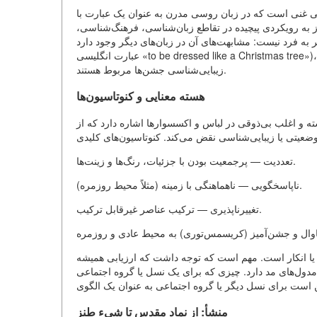
گی غنی است که در زبان روسی مدرن به عنوان یک عبارت با
ز به رویکردی پیچیده در تقاطع زبان‌شناسی، فرهنگ‌شناسی،
رد نیست: مشابهت‌های آن در زبان‌های دیگر وجود دارد (مثلاً
عبارت انگلیسی «to be dressed like a Christmas tree»)، که به فراگیر بودن مدل‌های فرهنگی زیربنایی آن اشاره دارد که به
زیبایی‌شناسی جشن‌ها مربوط هستند.
هسته معنایی و کنوتاسیون‌ها
 و اغلب بی‌ذوقی در لباس و اکسسوارها اشاره دارد که از
تعددیت — پرجمعیت بودن با جزئیات، رنگ‌ها و زینت‌ها.
ناپاسخگویی — ناهماهنگی با زمینه (مثلاً محیط روزمره).
تغییرناپذیری — ترکیب عناصر غیرقابل ترکیب.
ر یا انکار است. مهم است که توجه داشت که ارزیابی همیشه
ول‌های مد دارد. چیزی که برای یک نسل یا گروه اجتماعی
منشأ: از نماد مقدس تا شیء طنز