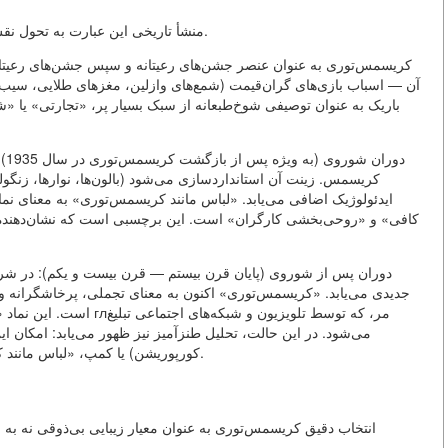
منشأ تاریخی این عبارت به تحول نقش کریسمس‌توری در فرهنگ روسیه و شوروی مرتبط است.
آن — اسباب بازی‌های گران‌قیمت (شمع‌های وازلین، مغزهای طلایی، سیب‌ها،
باریک به عنوان توصیفی شوخ‌طبعانه از سبک بسیار پر، «تجارتی» یا «
دو
کریسمس. زینت آن استانداردسازی می‌شود (بالون‌ها، نوارها، زنگوله
ایدئولوژیک اضافی می‌یابد. «لباس مانند کریسمس‌توری» به معنای ن
کافی» و «روحی‌بخشی کارگران» است. این برچسبی است که نشان‌دهنده ناب
دوران پس از شوروی (پایان قرن بیستم — قرن بیست و یکم): در شرا
جدیدی می‌یابد. «کریسمس‌توری» اکنون به معنای تجملی، پرخاشگرانه و پ
می‌شود. در این حالت، تحلیل طنزآمیز نیز ظهور می‌یابد: امکان ای
کورپوریشن) یا کمپ، «لباس مانند کریسمس‌توری» شود، به این معنا که با این تصویر بازی کنید.
انتخاب دقیق کریسمس‌توری به عنوان معیار زیبایی بی‌ذوقی نه به