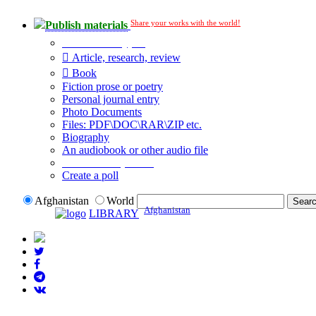
Share your works with the world!
Publish materials
Publication type?
Article, research, review
Book
Fiction prose or poetry
Personal journal entry
Photo Documents
Files: PDF\DOC\RAR\ZIP etc.
Biography
An audiobook or other audio file
Additional options:
Create a poll
Afghanistan
World
Afghanistan
LIBRARY