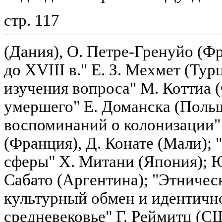
стр. 117
(Дания), О. Петре-Гренуйо (Ф
до XVIII в." Е. З. Мехмет (Тур
изучения вопроса" М. Коттиа 
умершего" Е. Доманска (Поль
воспоминаний о колонизации"
(Франция), Д. Конате (Мали);
сферы" Х. Митани (Япония); Ю
Сабато (Аргентина); "Этничес
культурный обмен и идентично
средневековье" Г. Реймитц (С