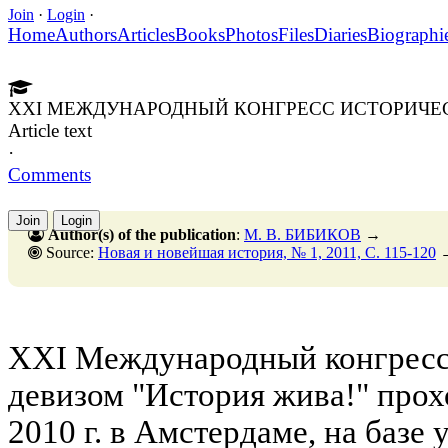
Join
·
Login
·
Home
Authors
Articles
Books
Photos
Files
Diaries
Biographi
XXI МЕЖДУНАРОДНЫЙ КОНГРЕСС ИСТОРИЧЕ
Article text
·
Comments
Join
Login
Author(s) of the publication
:
М. В. БИБИКОВ
→
Source:
Новая и новейшая история, № 1, 2011, C. 115-120
XXI Международный конгресс 
девизом "История жива!" прохо
2010 г. в Амстердаме, на базе