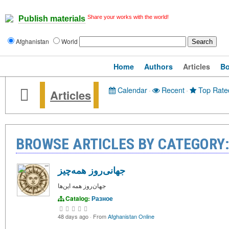
Share your works with the world!
Publish materials
Afghanistan
World
Home
Authors
Articles
B
Calendar
·
Recent
·
Top Rate
Articles
BROWSE ARTICLES BY CATEGORY
جهانی‌روز همه‌چیز
جهان‌روز همه این‌ها
Catalog:
Разное
48 days ago
·
From
Afghanistan Online