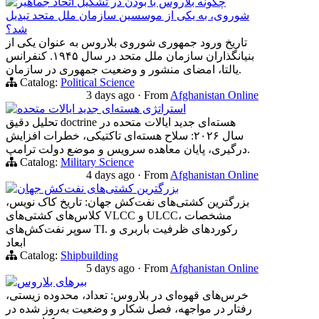
چگونه بلاروس با بودن در تشکیل اتحاد جماهیر
شوروی، به یکی از موسسین سازمان ملل متحد تبدیل
شد؟
تاریخ ورود جمهوری شوروی بلاروس به عنوان یکی از
بنیانگذاران سازمان ملل متحد در سال ۱۹۴۵. کنفرانس
یالتا، امضای منشور و وضعیت جمهوری در سازمان.
Catalog:
Political Science
3 days ago
·
From
Afghanistan Online
استراتژی هسته‌ای جدید ایالات متحده
تحلیل دقیق doctrine هسته‌ای جدید ایالات متحده در
سال ۲۰۲۶: سلاح هسته‌ای تاکتیکی، خطرات افزایش
درگیری، پایان معاهده سرویس و موضع دولت ترامپ.
Catalog:
Military Science
4 days ago
·
From
Afghanistan Online
بزرگترین کشتی‌های نفت‌کش جهان
بزرگترین کشتی‌های نفت‌کش جهان: تاریخ کاک نویس،
کلاس‌های کشتی‌های VLCC و ULCC، مشخصات
سوپر نفت‌کش‌های TI. رکوردهای ظرفیت باربری و
ابعاد
Catalog:
Shipbuilding
5 days ago
·
From
Afghanistan Online
ببرهای بلاروس
خرس‌های قهوه‌ای در بلاروس: تعداد، محدوده زیستی،
رفتار در مواجهه، فصل شکار و وضعیت به‌روز شده در