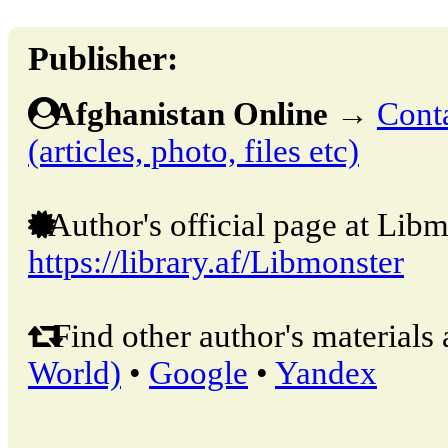
Publisher:
Afghanistan Online
→
Conta
(articles, photo, files etc)
Author's official page at Libm
https://library.af/Libmonster
Find other author's materials 
World)
•
Google
•
Yandex