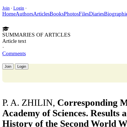
Join
·
Login
·
Home
Authors
Articles
Books
Photos
Files
Diaries
Biographi
SUMMARIES OF ARTICLES
Article text
·
Comments
Join
Login
P. A. ZHILIN,
Corresponding M
Academy of Sciences. Results 
History of the Second World W