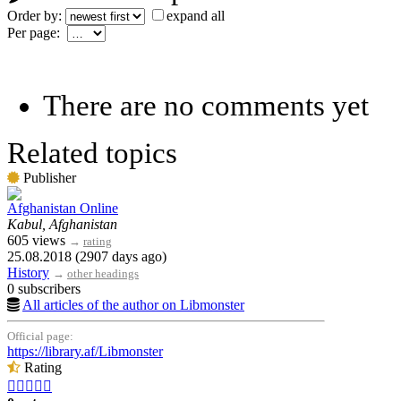
Order by:
expand all
Per page:
There are no comments yet
Related topics
Publisher
Afghanistan Online
Kabul, Afghanistan
605 views
→
rating
25.08.2018 (2907 days ago)
History
→
other headings
0 subscribers
All articles of the author on Libmonster
Official page:
https://library.af/Libmonster
Rating




