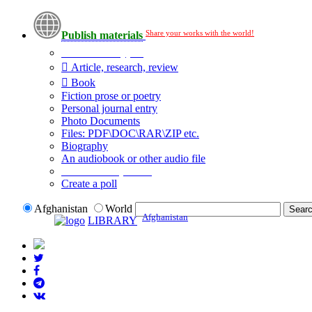
Share your works with the world!
Publish materials
Publication type?
Article, research, review
Book
Fiction prose or poetry
Personal journal entry
Photo Documents
Files: PDF\DOC\RAR\ZIP etc.
Biography
An audiobook or other audio file
Additional options:
Create a poll
Afghanistan
World
Afghanistan
LIBRARY