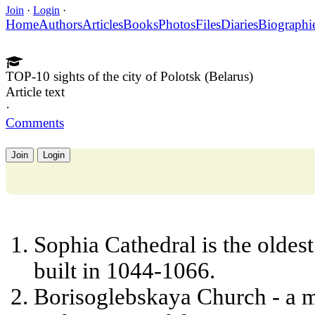
Join
·
Login
·
Home
Authors
Articles
Books
Photos
Files
Diaries
Biographi
TOP-10 sights of the city of Polotsk (Belarus)
Article text
·
Comments
Join
Login
Sophia Cathedral is the oldest
built in 1044-1066.
Borisoglebskaya Church - a