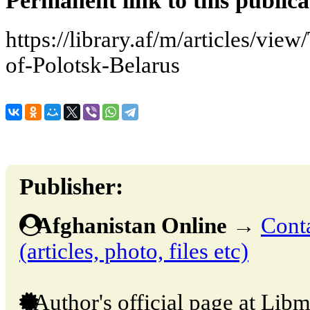
Permanent link to this publica
https://library.af/m/articles/vie
of-Polotsk-Belarus
Publisher:
Afghanistan Online
→
Conta
(articles, photo, files etc)
Author's official page at Libm