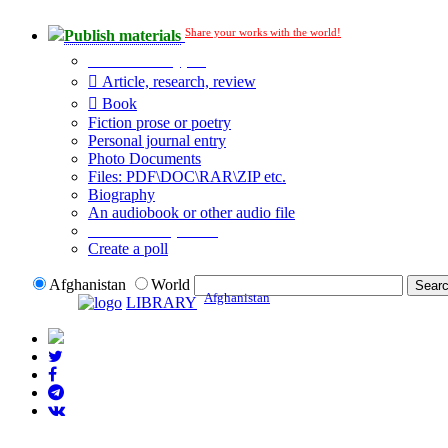
Share your works with the world!
Publish materials
Publication type?
Article, research, review
Book
Fiction prose or poetry
Personal journal entry
Photo Documents
Files: PDF\DOC\RAR\ZIP etc.
Biography
An audiobook or other audio file
Additional options:
Create a poll
Afghanistan
World
Afghanistan
LIBRARY