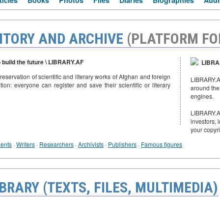
ticles
Books
Photos
Files
Diaries
Biographies
Audi
ITORY AND ARCHIVE
(PLATFORM FO
o build the future \ LIBRARY.AF
LIBRAR
preservation of scientific and literary works of Afghan and foreign
LIBRARY.AF 
tion: everyone can register and save their scientific or literary
around the
engines.
LIBRARY.AF
investors, 
your copyr
ents
·
Writers
·
Researchers
·
Archivists
·
Publishers
·
Famous figures
BRARY (TEXTS, FILES, MULTIMEDIA)