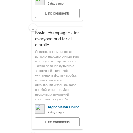
2 days ago
no comments
Soviet champagne - for
everyone and for all
eternity
Советское шампанское:
история народного игристого
и его путь в современность
Тёмно-зелёная бутылка с
золотистой этикеткой,
укутанная в фольгу пробка,
лёгкий хлопок при
открывании и звон бокалов
под бой курантов. Для
нескольких поколений
советских людей «Со…
Afghanistan Online
2 days ago
no comments