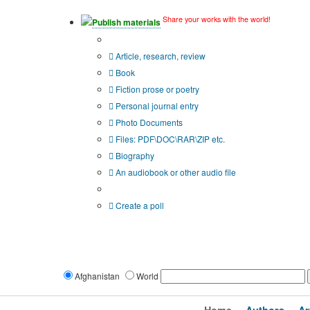
Share your works with the world!
Publish materials
Publication type?
Article, research, review
Book
Fiction prose or poetry
Personal journal entry
Photo Documents
Files: PDF\DOC\RAR\ZIP etc.
Biography
An audiobook or other audio file
Additional options:
Create a poll
Afghanistan
World