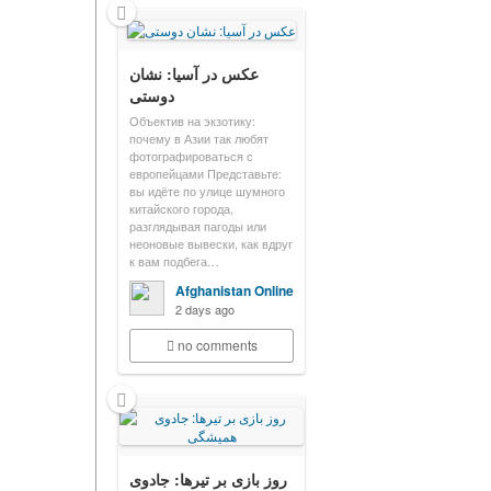
عکس در آسیا: نشان
دوستی
Объектив на экзотику:
почему в Азии так любят
фотографироваться с
европейцами Представьте:
вы идёте по улице шумного
китайского города,
разглядывая пагоды или
неоновые вывески, как вдруг
к вам подбега…
Afghanistan Online
2 days ago
no comments
روز بازی بر تیرها: جادوی