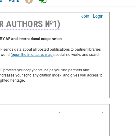
o
Polls
Join
·
Login
R AUTHORS №1)
Y.AF and international cooperation
sends data about all posted publications to partner libraries
 world (
open the interactive map
), social networks and search
 protects your copyrights, helps you find partners and
increases your scholarly citation index, and gives you access to
ighted heritage.
‹
›