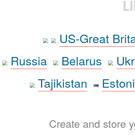
L
US-Great Brit
Russia
Belarus
Ukr
Tajikistan
Eston
Create and store yo