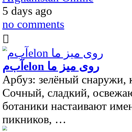
5 days ago
no comments
آب‌مelon روی میز ما
Арбуз: зелёный снаружи, 
Сочный, сладкий, освежаю
ботаники настаивают имен
пикников, …