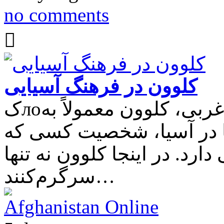
no comments
کلوون در فرهنگ آسیایی
کлоون آسیایی: بین الهی و ابسوردر فرهنگ غربی، کلوون معمولاً به
ما در آسیا، شخصیت کسی که
دارد. در اینجا کلوون نه تنها
سرگرم‌کنند…
Afghanistan Online