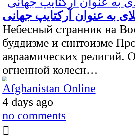
یلای به عنوان آرکتایپ جهانی
Небесный странник на Вос
буддизме и синтоизме Пр
авраамических религий. Он
огненной колесн…
Afghanistan Online
4 days ago
no comments