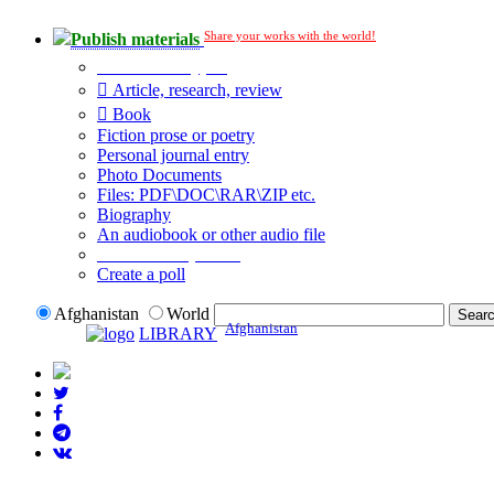
Share your works with the world!
Publish materials
Publication type?
Article, research, review
Book
Fiction prose or poetry
Personal journal entry
Photo Documents
Files: PDF\DOC\RAR\ZIP etc.
Biography
An audiobook or other audio file
Additional options:
Create a poll
Afghanistan
World
Afghanistan
LIBRARY