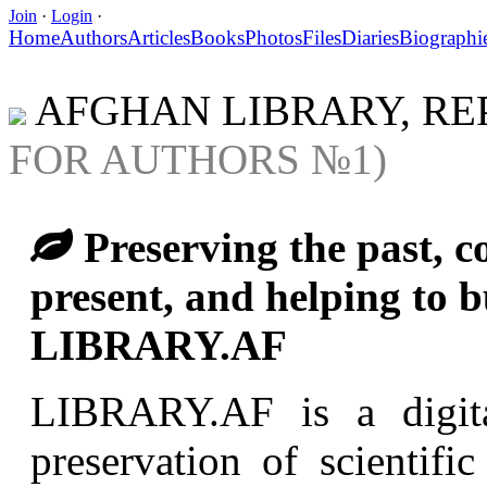
Join
·
Login
·
Home
Authors
Articles
Books
Photos
Files
Diaries
Biographi
AFGHAN LIBRARY, RE
FOR AUTHORS №1)
Preserving the past, co
present, and helping to bu
LIBRARY.AF
LIBRARY.AF is a digital
preservation of scientif